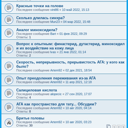
Красные точки на голове
Последнее сообщение
vint86
«
10 май 2022, 15:13
Сколько длилась синхра?
Последнее сообщение
Mun23
«
04 мар 2022, 15:48
Аналог миноксидила?
Последнее сообщение
Bart
«
01 фев 2022, 09:29
Ответы:
1
Вопрос к опытным: финастерид, дутастерид, миноксидил
и их воздействие на кожу лица
Последнее сообщение
lvas
«
21 янв 2022, 01:14
Ответы:
2
Скорость, непрерывность, прерывистость АГА: у кого как
было?
Последнее сообщение
Artem92
«
02 дек 2021, 18:54
Опыт преодоления переживания из-за АГА
Последнее сообщение
Artem92
«
11 апр 2021, 12:18
Салициловая кислота
Последнее сообщение
alopecic
«
27 сен 2020, 17:07
Ответы:
4
АГА как пространство для тату... Обсудим?
Последнее сообщение
Artem92
«
10 авг 2020, 04:14
Ответы:
8
Бритье головы
Последнее сообщение
Artem92
«
10 авг 2020, 03:23
Ответы:
30
1
2
3