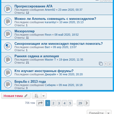
Прогрессирование АГА
Последнее сообщение
Artem92
«
23 июн 2020, 00:37
Ответы:
12
Можно ли Алопель совмещать с миноксидилом?
Последнее сообщение
karambyl
«
10 июн 2020, 15:13
Ответы:
1
Мезороллер
Последнее сообщение
Reon
«
08 май 2020, 18:52
Ответы:
11
Синхронизация или миноксидил перестал помогать?
Последнее сообщение
Bart
«
09 апр 2020, 13:07
Ответы:
1
Ранняя седина и алопеция
Последнее сообщение
Master T
«
19 фев 2020, 11:35
Ответы:
21
1
2
Кто изучает иностранные форумы?
Последнее сообщение
Джирайя
«
30 янв 2020, 20:20
Борьба с 2013 года
Последнее сообщение
Сибиряк
«
09 янв 2020, 16:18
Ответы:
3
Новая тема
Страница
1
из
29
1
2
3
4
5
29
След.
706 тем
…
Перейти