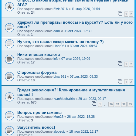
Опрос: В каком возрасте вы заметили первые признаки
АГА?
Последнее сообщение
Elvis2016
«
11 мар 2026, 04:54
Ответы:
24
1
2
Удержат ли препараты волосы на курсе??? Есть ли у кого
опыт?
Последнее сообщение
danil
«
08 окт 2024, 17:30
Ответы:
1
Ну что, кто начал сахар мазать на голову ?)
Последнее сообщение
Linar951
«
30 авг 2024, 09:57
Никотиновая кислота
Последнее сообщение
loft
«
07 июл 2024, 19:09
Ответы:
17
1
2
Старожилы форума
Последнее сообщение
Linar951
«
07 дек 2023, 08:33
Ответы:
18
1
2
Грядет революция?! Клонирование и мультипликация
волос!!!
Последнее сообщение
IvanMochalkin
«
29 авг 2023, 02:17
Ответы:
570
1
36
37
38
39
…
Вопрос про витамины
Последнее сообщение
Mun23
«
26 авг 2022, 18:38
Ответы:
3
Загуститель волос)
Последнее сообщение
alopecic
«
18 июл 2022, 12:17
Ответы:
1