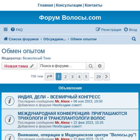
Главная
|
Консультации
|
Контакты
Форум Волосы.com
FAQ
Регистрация
Вход
П
Список форумов
Обсуждаем...
Обмен опытом
о
Обмен опытом
и
Модератор:
Безволосый Тони
с
Поиск
Расширенный пои
Новая тема
к
Страница
1
из
29
1
2
3
4
5
29
След.
706 тем
…
Объявления
ИНДИЯ, ДЕЛИ – ВСЕМИРНЫЙ КОНГРЕСС
Последнее сообщение
Mr. Alexx
«
06 ноя 2023, 19:00
Добавлено в форуме
Необходим совет!
МЕЖДУНАРОДНАЯ КОНФЕРЕНЦИЯ: ПРИГЛАШАЮТСЯ
ТРИХОЛОГИ И ТРАНСПЛАНТОЛОГИ ВОЛОС
Последнее сообщение
Mr. Alexx
«
22 фев 2023, 15:25
Добавлено в форуме
Необходим совет!
Внимание, операции в Медицинском центре "Волосы.ру"!
Последнее сообщение
Mr. Alexx
«
22 фев 2023, 15:15