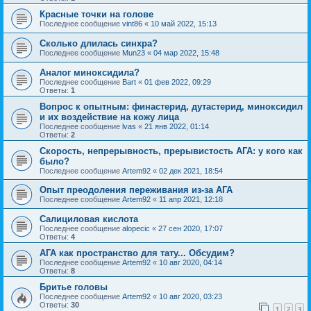
Красные точки на голове
Последнее сообщение
vint86
«
10 май 2022, 15:13
Сколько длилась синхра?
Последнее сообщение
Mun23
«
04 мар 2022, 15:48
Аналог миноксидила?
Последнее сообщение
Bart
«
01 фев 2022, 09:29
Ответы:
1
Вопрос к опытным: финастерид, дутастерид, миноксидил
и их воздействие на кожу лица
Последнее сообщение
lvas
«
21 янв 2022, 01:14
Ответы:
2
Скорость, непрерывность, прерывистость АГА: у кого как
было?
Последнее сообщение
Artem92
«
02 дек 2021, 18:54
Опыт преодоления переживания из-за АГА
Последнее сообщение
Artem92
«
11 апр 2021, 12:18
Салициловая кислота
Последнее сообщение
alopecic
«
27 сен 2020, 17:07
Ответы:
4
АГА как пространство для тату... Обсудим?
Последнее сообщение
Artem92
«
10 авг 2020, 04:14
Ответы:
8
Бритье головы
Последнее сообщение
Artem92
«
10 авг 2020, 03:23
Ответы:
30
1
2
3