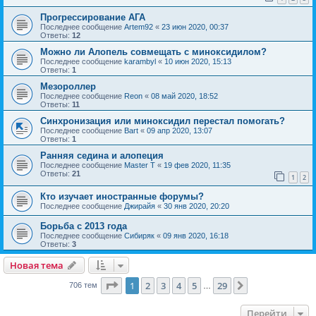
Прогрессирование АГА
Последнее сообщение
Artem92
«
23 июн 2020, 00:37
Ответы:
12
Можно ли Алопель совмещать с миноксидилом?
Последнее сообщение
karambyl
«
10 июн 2020, 15:13
Ответы:
1
Мезороллер
Последнее сообщение
Reon
«
08 май 2020, 18:52
Ответы:
11
Синхронизация или миноксидил перестал помогать?
Последнее сообщение
Bart
«
09 апр 2020, 13:07
Ответы:
1
Ранняя седина и алопеция
Последнее сообщение
Master T
«
19 фев 2020, 11:35
Ответы:
21
1
2
Кто изучает иностранные форумы?
Последнее сообщение
Джирайя
«
30 янв 2020, 20:20
Борьба с 2013 года
Последнее сообщение
Сибиряк
«
09 янв 2020, 16:18
Ответы:
3
Новая тема
Страница
1
из
29
1
2
3
4
5
29
След.
706 тем
…
Перейти