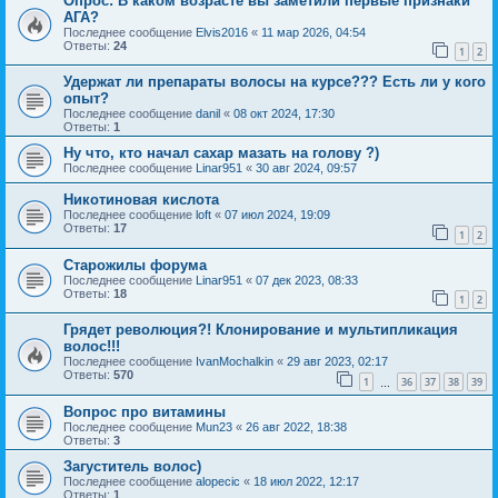
Опрос: В каком возрасте вы заметили первые признаки
АГА?
Последнее сообщение
Elvis2016
«
11 мар 2026, 04:54
Ответы:
24
1
2
Удержат ли препараты волосы на курсе??? Есть ли у кого
опыт?
Последнее сообщение
danil
«
08 окт 2024, 17:30
Ответы:
1
Ну что, кто начал сахар мазать на голову ?)
Последнее сообщение
Linar951
«
30 авг 2024, 09:57
Никотиновая кислота
Последнее сообщение
loft
«
07 июл 2024, 19:09
Ответы:
17
1
2
Старожилы форума
Последнее сообщение
Linar951
«
07 дек 2023, 08:33
Ответы:
18
1
2
Грядет революция?! Клонирование и мультипликация
волос!!!
Последнее сообщение
IvanMochalkin
«
29 авг 2023, 02:17
Ответы:
570
1
36
37
38
39
…
Вопрос про витамины
Последнее сообщение
Mun23
«
26 авг 2022, 18:38
Ответы:
3
Загуститель волос)
Последнее сообщение
alopecic
«
18 июл 2022, 12:17
Ответы:
1