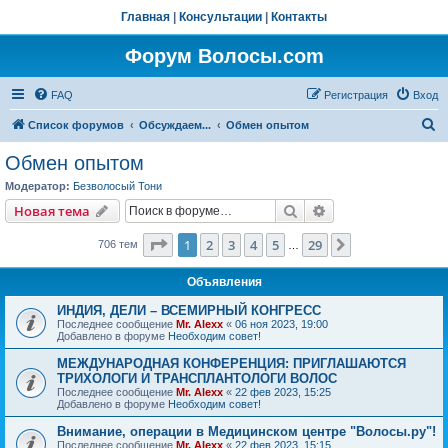
Главная
|
Консультации
|
Контакты
Форум Волосы.com
FAQ
Регистрация
Вход
П
Список форумов
Обсуждаем...
Обмен опытом
о
Обмен опытом
и
Модератор:
Безволосый Тони
с
Поиск
Расширенный пои
Новая тема
к
Страница
1
из
29
1
2
3
4
5
29
След.
706 тем
…
Объявления
ИНДИЯ, ДЕЛИ – ВСЕМИРНЫЙ КОНГРЕСС
Последнее сообщение
Mr. Alexx
«
06 ноя 2023, 19:00
Добавлено в форуме
Необходим совет!
МЕЖДУНАРОДНАЯ КОНФЕРЕНЦИЯ: ПРИГЛАШАЮТСЯ
ТРИХОЛОГИ И ТРАНСПЛАНТОЛОГИ ВОЛОС
Последнее сообщение
Mr. Alexx
«
22 фев 2023, 15:25
Добавлено в форуме
Необходим совет!
Внимание, операции в Медицинском центре "Волосы.ру"!
Последнее сообщение
Mr. Alexx
«
22 фев 2023, 15:15