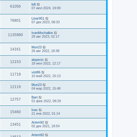
loft
61056
07 июл 2024, 19:09
Linar951
76801
07 дек 2023, 08:33
IvanMochalkin
1135980
29 авг 2023, 02:17
Mun23
14161
26 авг 2022, 18:38
alopecic
12153
18 июл 2022, 12:17
vint86
11718
10 май 2022, 15:13
Mun23
12119
04 мар 2022, 15:48
Bart
12757
01 фев 2022, 09:29
lvas
15460
21 янв 2022, 01:14
Artem92
13451
02 дек 2021, 18:54
Artem92
14513