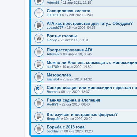
Artem92
»
11 апр 2021, 12:18
Салициловая кислота
10011001
»
17 авг 2020, 21:40
АГА как пространство для тату... Обсудим?
vovach777
»
15 ноя 2006, 04:35
Бритье головы
Gorkiy
»
23 окт 2009, 13:31
Прогрессирование АГА
Artem92
»
09 мар 2020, 06:45
Можно ли Алопель совмещать с миноксиди
nat1709
»
10 июн 2020, 14:39
Мезороллер
alians04
»
23 май 2018, 14:32
Синхронизация или миноксидил перестал п
Bobrob
»
09 апр 2020, 12:37
Ранняя седина и алопеция
Re4KiN
»
22 окт 2016, 06:40
Кто изучает иностранные форумы?
Джирайя
»
30 янв 2020, 20:20
Борьба с 2013 года
beckham
»
08 янв 2020, 13:23