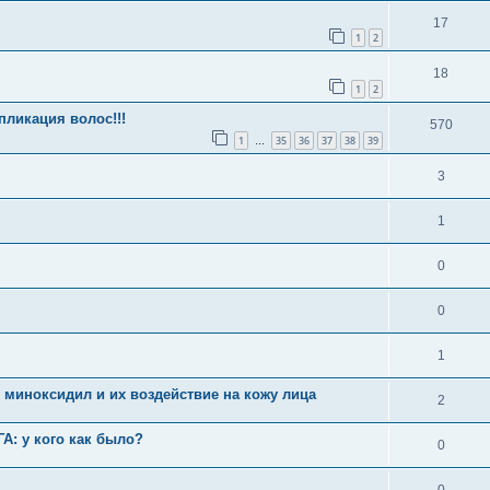
17
1
2
18
1
2
ликация волос!!!
570
1
35
36
37
38
39
…
3
1
0
0
1
 миноксидил и их воздействие на кожу лица
2
А: у кого как было?
0
0