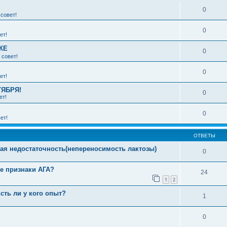
0
совет!
0
ет!
КЕ
0
 совет!
0
ет!
ТЯБРЯ!
0
ет!
0
ет!
ОТВЕТЫ
ная недостаточность(непереносимость лактозы)
0
е признаки АГА?
24
1
2
сть ли у кого опыт?
1
0