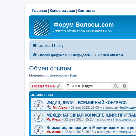
Главная
|
Консультации
|
Контакты
Форум Волосы.com
лечение облысения, пересадка волос
Ссылки
FAQ
Список форумов
Обсуждаем...
Обмен опытом
Обмен опытом
Модератор:
Безволосый Тони
Поиск
Рас
Новая тема
ОБЪЯВЛЕНИЯ
ИНДИЯ, ДЕЛИ – ВСЕМИРНЫЙ КОНГРЕСС
Mr. Alexx
»
06 ноя 2023, 19:00
» в форуме
Необходим
МЕЖДУНАРОДНАЯ КОНФЕРЕНЦИЯ: ПРИГЛАШ
Mr. Alexx
»
22 фев 2023, 15:25
» в форуме
Необходим со
Внимание, операции в Медицинском центре 
Mr. Alexx
»
22 фев 2023, 15:15
» в форуме
Необходим со