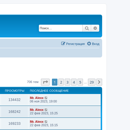
Поиск
Расширенный по
Регистрация
Вход
Страница
1
из
29
1
2
3
4
5
29
След.
706 тем
…
ПРОСМОТРЫ
ПОСЛЕДНЕЕ СООБЩЕНИЕ
Mr. Alexx
134432
06 ноя 2023, 19:00
Mr. Alexx
168242
22 фев 2023, 15:25
Mr. Alexx
169233
22 фев 2023, 15:15