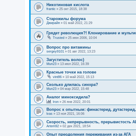
Никотиновая кислота
frantic
»
25 окт 2015, 18:38
Старожилы форума
Джирайя
»
01 май 2022, 21:29
Грядет революция?! Клонирование и мультип
Trusted
»
25 июн 2006, 10:04
Вопрос про витамины
sergey9101
»
01 авг 2022, 13:23
Загуститель волос)
Mun23
»
13 июл 2022, 16:39
Красные точки на голове
vint86
»
10 май 2022, 15:13
Сколько длилась синхра?
Mun23
»
04 мар 2022, 15:48
Аналог миноксидила?
Iron
»
26 янв 2022, 20:01
Вопрос к опытным: финастерид, дутастерид,
lvas
»
13 ноя 2021, 16:06
Скорость, непрерывность, прерывистость АГ
Artem92
»
02 дек 2021, 18:54
Опыт преодоления переживания из-за АГА