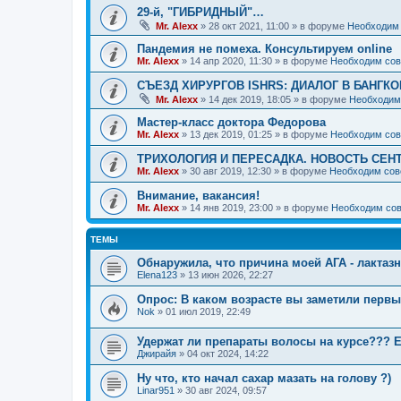
29-й, "ГИБРИДНЫЙ"…
Mr. Alexx
»
28 окт 2021, 11:00
» в форуме
Необходим 
Пандемия не помеха. Консультируем online
Mr. Alexx
»
14 апр 2020, 11:30
» в форуме
Необходим сов
СЪЕЗД ХИРУРГОВ ISHRS: ДИАЛОГ В БАНГКО
Mr. Alexx
»
14 дек 2019, 18:05
» в форуме
Необходим
Мастер-класс доктора Федорова
Mr. Alexx
»
13 дек 2019, 01:25
» в форуме
Необходим сов
ТРИХОЛОГИЯ И ПЕРЕСАДКА. НОВОСТЬ СЕН
Mr. Alexx
»
30 авг 2019, 12:30
» в форуме
Необходим сов
Внимание, вакансия!
Mr. Alexx
»
14 янв 2019, 23:00
» в форуме
Необходим сов
ТЕМЫ
Обнаружила, что причина моей АГА - лактаз
Elena123
»
13 июн 2026, 22:27
Опрос: В каком возрасте вы заметили первы
Nok
»
01 июл 2019, 22:49
Удержат ли препараты волосы на курсе??? Е
Джирайя
»
04 окт 2024, 14:22
Ну что, кто начал сахар мазать на голову ?)
Linar951
»
30 авг 2024, 09:57