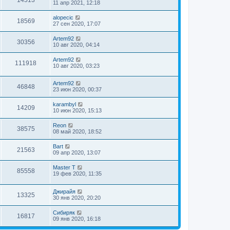
11 апр 2021, 12:18
alopecic
18569
27 сен 2020, 17:07
Artem92
30356
10 авг 2020, 04:14
Artem92
111918
10 авг 2020, 03:23
Artem92
46848
23 июн 2020, 00:37
karambyl
14209
10 июн 2020, 15:13
Reon
38575
08 май 2020, 18:52
Bart
21563
09 апр 2020, 13:07
Master T
85558
19 фев 2020, 11:35
Джирайя
13325
30 янв 2020, 20:20
Сибиряк
16817
09 янв 2020, 16:18