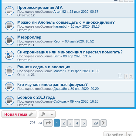
Прогрессирование АГА
Последнее сообщение
Artem92
«
23 июн 2020, 00:37
Ответы:
12
Можно ли Алопель совмещать с миноксидилом?
Последнее сообщение
karambyl
«
10 июн 2020, 15:13
Ответы:
1
Мезороллер
Последнее сообщение
Reon
«
08 май 2020, 18:52
Ответы:
11
Синхронизация или миноксидил перестал помогать?
Последнее сообщение
Bart
«
09 апр 2020, 13:07
Ответы:
1
Ранняя седина и алопеция
Последнее сообщение
Master T
«
19 фев 2020, 11:35
Ответы:
21
1
2
Кто изучает иностранные форумы?
Последнее сообщение
Джирайя
«
30 янв 2020, 20:20
Борьба с 2013 года
Последнее сообщение
Сибиряк
«
09 янв 2020, 16:18
Ответы:
3
Новая тема
Страница
1
из
29
1
2
3
4
5
29
След.
706 тем
…
Перейти