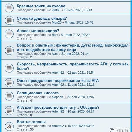
Красные точки на голове
Последнее сообщение
vint86
«
10 май 2022, 15:13
Сколько длилась синхра?
Последнее сообщение
Mun23
«
04 мар 2022, 15:48
Аналог миноксидила?
Последнее сообщение
Bart
«
01 фев 2022, 09:29
Ответы:
1
Вопрос к опытным: финастерид, дутастерид, миноксидил
и их воздействие на кожу лица
Последнее сообщение
lvas
«
21 янв 2022, 01:14
Ответы:
2
Скорость, непрерывность, прерывистость АГА: у кого как
было?
Последнее сообщение
Artem92
«
02 дек 2021, 18:54
Опыт преодоления переживания из-за АГА
Последнее сообщение
Artem92
«
11 апр 2021, 12:18
Салициловая кислота
Последнее сообщение
alopecic
«
27 сен 2020, 17:07
Ответы:
4
АГА как пространство для тату... Обсудим?
Последнее сообщение
Artem92
«
10 авг 2020, 04:14
Ответы:
8
Бритье головы
Последнее сообщение
Artem92
«
10 авг 2020, 03:23
Ответы:
30
1
2
3