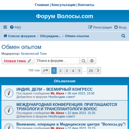
Главная
|
Консультации
|
Контакты
Форум Волосы.com
FAQ
Регистрация
Вход
П
Список форумов
Обсуждаем...
Обмен опытом
о
Обмен опытом
и
Модератор:
Безволосый Тони
с
Поиск
Расширенный пои
Новая тема
к
Страница
1
из
29
1
2
3
4
5
29
След.
706 тем
…
Объявления
ИНДИЯ, ДЕЛИ – ВСЕМИРНЫЙ КОНГРЕСС
Последнее сообщение
Mr. Alexx
«
06 ноя 2023, 19:00
Добавлено в форуме
Необходим совет!
МЕЖДУНАРОДНАЯ КОНФЕРЕНЦИЯ: ПРИГЛАШАЮТСЯ
ТРИХОЛОГИ И ТРАНСПЛАНТОЛОГИ ВОЛОС
Последнее сообщение
Mr. Alexx
«
22 фев 2023, 15:25
Добавлено в форуме
Необходим совет!
Внимание, операции в Медицинском центре "Волосы.ру"!
Последнее сообщение
Mr. Alexx
«
22 фев 2023, 15:15