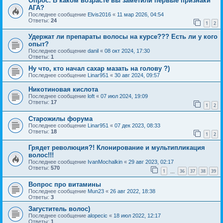
Опрос: В каком возрасте вы заметили первые признаки
АГА?
Последнее сообщение
Elvis2016
«
11 мар 2026, 04:54
Ответы:
24
1
2
Удержат ли препараты волосы на курсе??? Есть ли у кого
опыт?
Последнее сообщение
danil
«
08 окт 2024, 17:30
Ответы:
1
Ну что, кто начал сахар мазать на голову ?)
Последнее сообщение
Linar951
«
30 авг 2024, 09:57
Никотиновая кислота
Последнее сообщение
loft
«
07 июл 2024, 19:09
Ответы:
17
1
2
Старожилы форума
Последнее сообщение
Linar951
«
07 дек 2023, 08:33
Ответы:
18
1
2
Грядет революция?! Клонирование и мультипликация
волос!!!
Последнее сообщение
IvanMochalkin
«
29 авг 2023, 02:17
Ответы:
570
1
36
37
38
39
…
Вопрос про витамины
Последнее сообщение
Mun23
«
26 авг 2022, 18:38
Ответы:
3
Загуститель волос)
Последнее сообщение
alopecic
«
18 июл 2022, 12:17
Ответы:
1