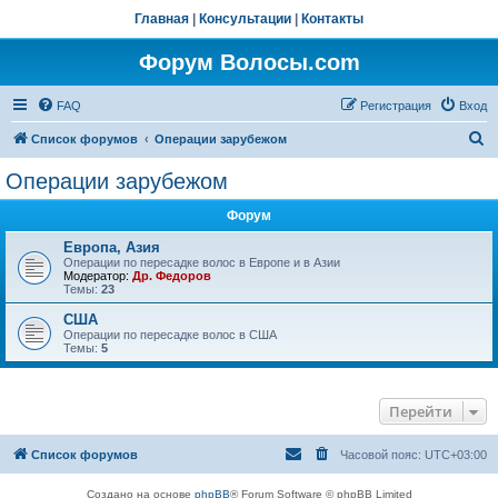
Главная
|
Консультации
|
Контакты
Форум Волосы.com
FAQ
Регистрация
Вход
П
Список форумов
Операции зарубежом
о
Операции зарубежом
и
Форум
с
к
Европа, Азия
Операции по пересадке волос в Европе и в Азии
Модератор:
Др. Федоров
Темы:
23
США
Операции по пересадке волос в США
Темы:
5
Перейти
Список форумов
Часовой пояс:
UTC+03:00
Создано на основе
phpBB
® Forum Software © phpBB Limited