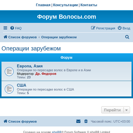
Главная
|
Консультации
|
Контакты
Форум Волосы.com
FAQ
Регистрация
Вход
П
Список форумов
Операции зарубежом
о
Операции зарубежом
и
Форум
с
к
Европа, Азия
Операции по пересадке волос в Европе и в Азии
Модератор:
Др. Федоров
Темы:
23
США
Операции по пересадке волос в США
Темы:
5
Перейти
Список форумов
Часовой пояс:
UTC+03:00
Создано на основе
phpBB
® Forum Software © phpBB Limited