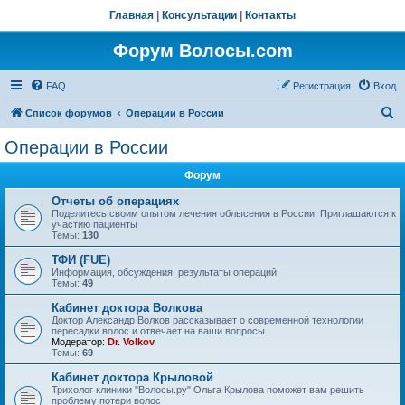
Главная
|
Консультации
|
Контакты
Форум Волосы.com
FAQ
Регистрация
Вход
П
Список форумов
Операции в России
о
Операции в России
и
Форум
с
к
Отчеты об операциях
Поделитесь своим опытом лечения облысения в России. Приглашаются к
участию пациенты
Темы:
130
ТФИ (FUE)
Информация, обсуждения, результаты операций
Темы:
49
Кабинет доктора Волкова
Доктор Александр Волков рассказывает о современной технологии
пересадки волос и отвечает на ваши вопросы
Модератор:
Dr. Volkov
Темы:
69
Кабинет доктора Крыловой
Трихолог клиники "Волосы.ру" Ольга Крылова поможет вам решить
проблему потери волос