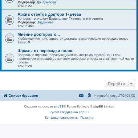
Модератор:
Др. Крылова
Темы:
22
Архив ответов доктора Ткачева
Вопросы трихологу Владиславу Ткачеву, и его ответы
Модератор:
Владислав
Темы:
345
Мнение докторов о...
К обсуждению приглашаются доктора, выполняющие пересадку волос
Темы:
9
Шрамы от пересадки волос
Вопросы о шрамах, образующихся на месте донорской зоны при
проведении операций со взятием донорского лоскута с затылочной части
головы
Темы:
28
Перейти
Список форумов
Часовой пояс:
UTC+03:00
Создано на основе
phpBB
® Forum Software © phpBB Limited
Русская поддержка phpBB
Конфиденциальность
|
Правила