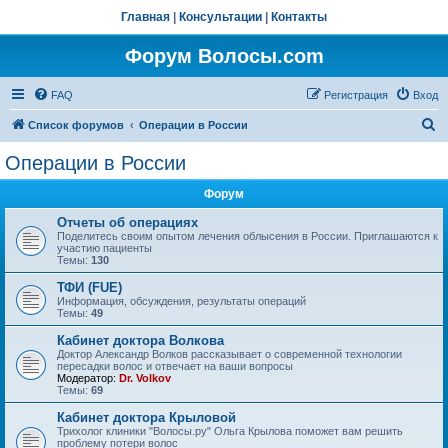
Главная
|
Консультации
|
Контакты
Форум Волосы.com
FAQ
Регистрация
Вход
П
Список форумов
Операции в России
о
Операции в России
и
Форум
с
к
Отчеты об операциях
Поделитесь своим опытом лечения облысения в России. Приглашаются к
участию пациенты
Темы:
130
ТФИ (FUE)
Информация, обсуждения, результаты операций
Темы:
49
Кабинет доктора Волкова
Доктор Александр Волков рассказывает о современной технологии
пересадки волос и отвечает на ваши вопросы
Модератор:
Dr. Volkov
Темы:
69
Кабинет доктора Крыловой
Трихолог клиники "Волосы.ру" Ольга Крылова поможет вам решить
проблему потери волос