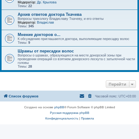
Модератор:
Др. Крылова
Темы:
22
Архив ответов доктора Ткачева
Вопросы трихологу Владиславу Ткачеву, и его ответы
Модератор:
Владислав
Темы:
345
Мнение докторов о...
К обсуждению приглашаются доктора, выполняющие пересадку волос
Темы:
9
Шрамы от пересадки волос
Вопросы о шрамах, образующихся на месте донорской зоны при
проведении операций со взятием донорского лоскута с затылочной части
головы
Темы:
28
Перейти
Список форумов
Часовой пояс:
UTC+03:00
Создано на основе
phpBB
® Forum Software © phpBB Limited
Русская поддержка phpBB
Конфиденциальность
|
Правила