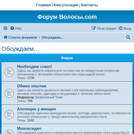
Главная
|
Консультации
|
Контакты
Форум Волосы.com
FAQ
Регистрация
Вход
П
Список форумов
Обсуждаем...
о
Обсуждаем...
и
Форум
с
к
Необходим совет!
Здесь вы можете обратиться за советом по конкретным вопросам,
связанным с лечением облысения или пересадкой волос
Темы:
1730
Обмен опытом
Здесь вы можете делиться своими собственными наблюдениями,
личным опытом, удачами и неудачами в лечении облысения
Модератор:
Безволосый Тони
Темы:
706
Алопеция у женщин
Обсуждаем причины выпадения волос, методы диагностики, особенности
лечения облысения у представительниц прекрасного пола
Темы:
1142
Миноксидил
Обсуждение удачного и неудачного опыта применения этого средства от