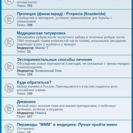
потери волос
Темы:
703
Пропеция (финастерид) - Propecia (finasteride)
Сообщения о препарате, успешно применяемом для борьбы с
облысением
Темы:
398
Медицинская татуировка
Маскировка рубцов после лоскутного забора и точечных рубцов после
ТФИ-операций, травм волосистой части головы; визуальное загущение
редеющих волос у мужчин и у женщин
Модератор:
Master T
Темы:
10
Экспериментальные способы лечения
Обсуждение новых препаратов и методик, не связанных с финастеридом
и миноксидилом
Модератор:
Безволосый Тони
Темы:
156
Куда обратиться?
Выбор клиники в России. Приглашаются к участию пациенты всех
российских клиник
Темы:
100
Дневники
Личный опыт лечения теми или иными препаратами, о побочных
явлениях, успехах и неудачах
Модератор:
Hикита
Темы:
167
Пирамиды "МММ" в медицине. Лучше пройти мимо
Осторожно...
Темы:
10