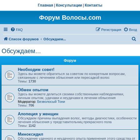
Главная
|
Консультации
|
Контакты
Форум Волосы.com
FAQ
Регистрация
Вход
П
Список форумов
Обсуждаем...
о
Обсуждаем...
и
Форум
с
к
Необходим совет!
Здесь вы можете обратиться за советом по конкретным вопросам,
связанным с лечением облысения или пересадкой волос
Темы:
1730
Обмен опытом
Здесь вы можете делиться своими собственными наблюдениями,
личным опытом, удачами и неудачами в лечении облысения
Модератор:
Безволосый Тони
Темы:
706
Алопеция у женщин
Обсуждаем причины выпадения волос, методы диагностики, особенности
лечения облысения у представительниц прекрасного пола
Темы:
1142
Миноксидил
Обсуждение удачного и неудачного опыта применения этого средства от