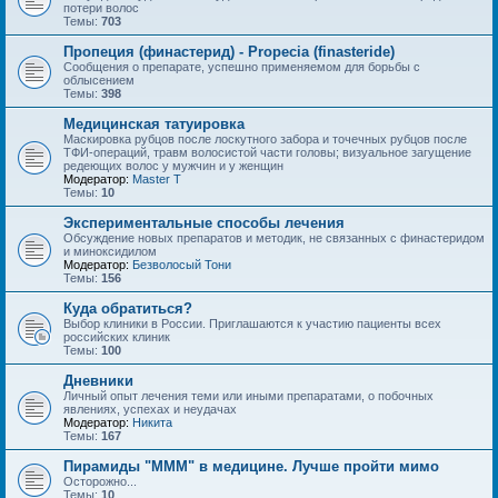
потери волос
Темы:
703
Пропеция (финастерид) - Propecia (finasteride)
Сообщения о препарате, успешно применяемом для борьбы с
облысением
Темы:
398
Медицинская татуировка
Маскировка рубцов после лоскутного забора и точечных рубцов после
ТФИ-операций, травм волосистой части головы; визуальное загущение
редеющих волос у мужчин и у женщин
Модератор:
Master T
Темы:
10
Экспериментальные способы лечения
Обсуждение новых препаратов и методик, не связанных с финастеридом
и миноксидилом
Модератор:
Безволосый Тони
Темы:
156
Куда обратиться?
Выбор клиники в России. Приглашаются к участию пациенты всех
российских клиник
Темы:
100
Дневники
Личный опыт лечения теми или иными препаратами, о побочных
явлениях, успехах и неудачах
Модератор:
Hикита
Темы:
167
Пирамиды "МММ" в медицине. Лучше пройти мимо
Осторожно...
Темы:
10