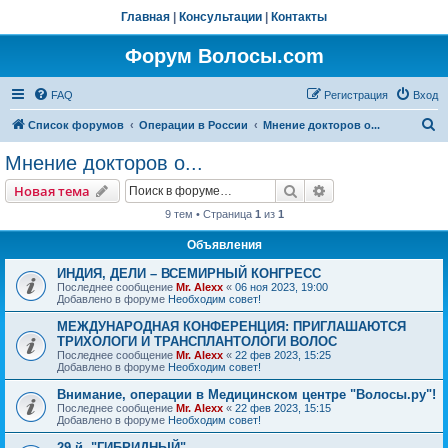
Главная
|
Консультации
|
Контакты
Форум Волосы.com
FAQ
Регистрация
Вход
П
Список форумов
Операции в России
Мнение докторов о...
о
Мнение докторов о...
и
Поиск
Расширенный пои
Новая тема
с
9 тем • Страница
1
из
1
к
Объявления
ИНДИЯ, ДЕЛИ – ВСЕМИРНЫЙ КОНГРЕСС
Последнее сообщение
Mr. Alexx
«
06 ноя 2023, 19:00
Добавлено в форуме
Необходим совет!
МЕЖДУНАРОДНАЯ КОНФЕРЕНЦИЯ: ПРИГЛАШАЮТСЯ
ТРИХОЛОГИ И ТРАНСПЛАНТОЛОГИ ВОЛОС
Последнее сообщение
Mr. Alexx
«
22 фев 2023, 15:25
Добавлено в форуме
Необходим совет!
Внимание, операции в Медицинском центре "Волосы.ру"!
Последнее сообщение
Mr. Alexx
«
22 фев 2023, 15:15
Добавлено в форуме
Необходим совет!
29-й, "ГИБРИДНЫЙ"…