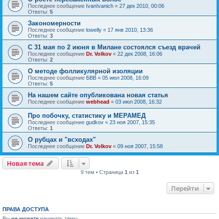
Последнее сообщение
IvanIvanich
«
27 дек 2010, 00:06
Ответы:
5
Закономерности
Последнее сообщение
lowelly
«
17 янв 2010, 13:36
Ответы:
3
С 31 мая по 2 июня в Милане состоялся съезд врачей
Последнее сообщение
Dr. Volkov
«
22 дек 2008, 16:06
Ответы:
2
О методе фолликулярной изоляции
Последнее сообщение
БВВ
«
05 июл 2008, 16:09
Ответы:
5
На нашем сайте опубликована новая статья
Последнее сообщение
webhead
«
03 июл 2008, 16:32
Про побочку, статистику и МЕРАМЕД
Последнее сообщение
gudkov
«
23 ноя 2007, 15:35
Ответы:
1
О рубцах и "всходах"
Последнее сообщение
Dr. Volkov
«
09 ноя 2007, 15:58
Новая тема
9 тем • Страница
1
из
1
Перейти
ПРАВА ДОСТУПА
Вы
не можете
начинать темы