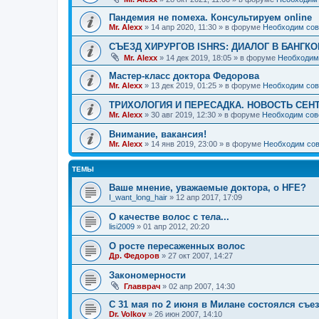
Пандемия не помеха. Консультируем online
Mr. Alexx
»
14 апр 2020, 11:30
» в форуме
Необходим сов
СЪЕЗД ХИРУРГОВ ISHRS: ДИАЛОГ В БАНГКО
Mr. Alexx
»
14 дек 2019, 18:05
» в форуме
Необходим
Мастер-класс доктора Федорова
Mr. Alexx
»
13 дек 2019, 01:25
» в форуме
Необходим сов
ТРИХОЛОГИЯ И ПЕРЕСАДКА. НОВОСТЬ СЕН
Mr. Alexx
»
30 авг 2019, 12:30
» в форуме
Необходим сов
Внимание, вакансия!
Mr. Alexx
»
14 янв 2019, 23:00
» в форуме
Необходим сов
ТЕМЫ
Ваше мнение, уважаемые доктора, о HFE?
I_want_long_hair
»
12 апр 2017, 17:09
О качестве волос с тела...
lisi2009
»
01 апр 2012, 20:20
О росте пересаженных волос
Др. Федоров
»
27 окт 2007, 14:27
Закономерности
Главврач
»
02 апр 2007, 14:30
С 31 мая по 2 июня в Милане состоялся съе
Dr. Volkov
»
26 июн 2007, 14:10