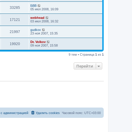
БВВ
33285
05 июл 2008, 16:09
webhead
17121
03 июл 2008, 16:32
gudkov
21997
23 ноя 2007, 15:35
Dr. Volkov
19920
09 ноя 2007, 15:58
9 тем • Страница
1
из
1
Перейти
 с администрацией
Удалить cookies
Часовой пояс:
UTC+03:00