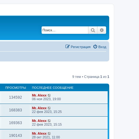
Поиск
Расширенный по
Регистрация
Вход
9 тем • Страница
1
из
1
ПРОСМОТРЫ
ПОСЛЕДНЕЕ СООБЩЕНИЕ
Mr. Alexx
134592
06 ноя 2023, 19:00
Mr. Alexx
168383
22 фев 2023, 15:25
Mr. Alexx
169363
22 фев 2023, 15:15
Mr. Alexx
190143
28 окт 2021, 11:00