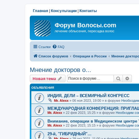
Главная
|
Консультации
|
Контакты
Форум Волосы.com
лечение облысения, пересадка волос
Ссылки
FAQ
Список форумов
Операции в России
Мнение докторов
Мнение докторов о...
Поиск
Рас
Новая тема
ОБЪЯВЛЕНИЯ
ИНДИЯ, ДЕЛИ – ВСЕМИРНЫЙ КОНГРЕСС
Mr. Alexx
»
06 ноя 2023, 19:00
» в форуме
Необходим
МЕЖДУНАРОДНАЯ КОНФЕРЕНЦИЯ: ПРИГЛАШ
Mr. Alexx
»
22 фев 2023, 15:25
» в форуме
Необходим со
Внимание, операции в Медицинском центре 
Mr. Alexx
»
22 фев 2023, 15:15
» в форуме
Необходим со
29-й, "ГИБРИДНЫЙ"…
Mr. Alexx
»
28 окт 2021, 11:00
» в форуме
Необходим 