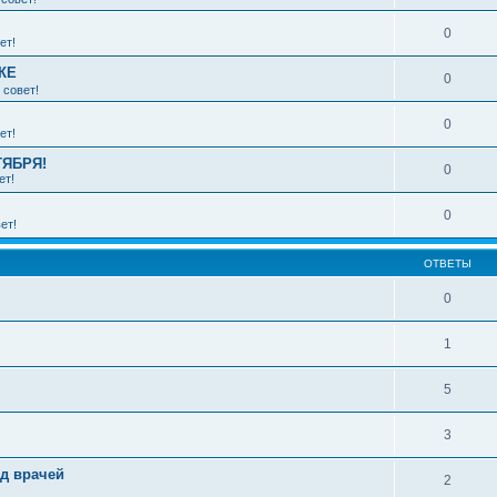
0
ет!
КЕ
0
 совет!
0
ет!
ТЯБРЯ!
0
ет!
0
ет!
ОТВЕТЫ
0
1
5
3
зд врачей
2