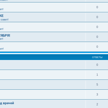
0
ет!
КЕ
0
 совет!
0
ет!
ТЯБРЯ!
0
ет!
0
ет!
ОТВЕТЫ
0
1
5
3
зд врачей
2