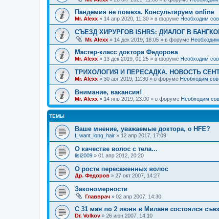
Пандемия не помеха. Консультируем online
Mr. Alexx
»
14 апр 2020, 11:30
» в форуме
Необходим сов
СЪЕЗД ХИРУРГОВ ISHRS: ДИАЛОГ В БАНГКО
Mr. Alexx
»
14 дек 2019, 18:05
» в форуме
Необходим
Мастер-класс доктора Федорова
Mr. Alexx
»
13 дек 2019, 01:25
» в форуме
Необходим сов
ТРИХОЛОГИЯ И ПЕРЕСАДКА. НОВОСТЬ СЕН
Mr. Alexx
»
30 авг 2019, 12:30
» в форуме
Необходим сов
Внимание, вакансия!
Mr. Alexx
»
14 янв 2019, 23:00
» в форуме
Необходим сов
ТЕМЫ
Ваше мнение, уважаемые доктора, о HFE?
I_want_long_hair
»
12 апр 2017, 17:09
О качестве волос с тела...
lisi2009
»
01 апр 2012, 20:20
О росте пересаженных волос
Др. Федоров
»
27 окт 2007, 14:27
Закономерности
Главврач
»
02 апр 2007, 14:30
С 31 мая по 2 июня в Милане состоялся съе
Dr. Volkov
»
26 июн 2007, 14:10