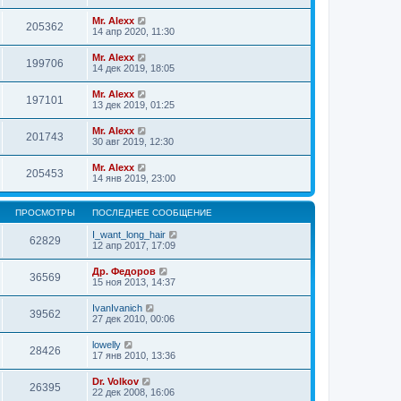
Mr. Alexx
205362
14 апр 2020, 11:30
Mr. Alexx
199706
14 дек 2019, 18:05
Mr. Alexx
197101
13 дек 2019, 01:25
Mr. Alexx
201743
30 авг 2019, 12:30
Mr. Alexx
205453
14 янв 2019, 23:00
ПРОСМОТРЫ
ПОСЛЕДНЕЕ СООБЩЕНИЕ
I_want_long_hair
62829
12 апр 2017, 17:09
Др. Федоров
36569
15 ноя 2013, 14:37
IvanIvanich
39562
27 дек 2010, 00:06
lowelly
28426
17 янв 2010, 13:36
Dr. Volkov
26395
22 дек 2008, 16:06