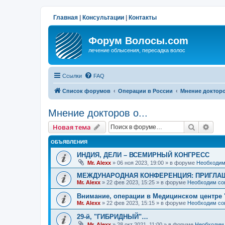
Главная
|
Консультации
|
Контакты
Форум Волосы.com
лечение облысения, пересадка волос
Ссылки
FAQ
Список форумов
Операции в России
Мнение докторов
Мнение докторов о...
Поиск
Рас
Новая тема
ОБЪЯВЛЕНИЯ
ИНДИЯ, ДЕЛИ – ВСЕМИРНЫЙ КОНГРЕСС
Mr. Alexx
»
06 ноя 2023, 19:00
» в форуме
Необходим
МЕЖДУНАРОДНАЯ КОНФЕРЕНЦИЯ: ПРИГЛАШ
Mr. Alexx
»
22 фев 2023, 15:25
» в форуме
Необходим со
Внимание, операции в Медицинском центре 
Mr. Alexx
»
22 фев 2023, 15:15
» в форуме
Необходим со
29-й, "ГИБРИДНЫЙ"…
Mr. Alexx
»
28 окт 2021, 11:00
» в форуме
Необходим 