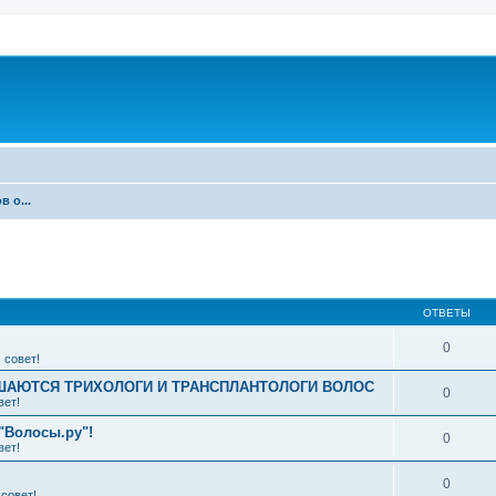
 о...
ширенный поиск
ОТВЕТЫ
0
 совет!
АЮТСЯ ТРИХОЛОГИ И ТРАНСПЛАНТОЛОГИ ВОЛОС
0
вет!
"Волосы.ру"!
0
вет!
0
совет!