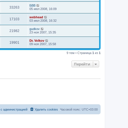
БВВ
33263
05 июл 2008, 16:09
webhead
17103
03 июл 2008, 16:32
gudkov
21982
23 ноя 2007, 15:35
Dr. Volkov
19901
09 ноя 2007, 15:58
9 тем • Страница
1
из
1
Перейти
 с администрацией
Удалить cookies
Часовой пояс:
UTC+03:00