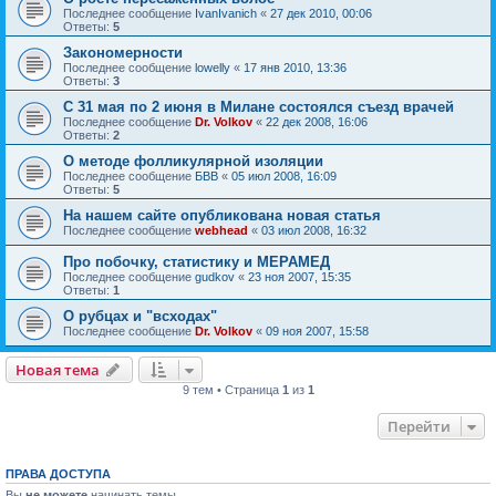
Последнее сообщение
IvanIvanich
«
27 дек 2010, 00:06
Ответы:
5
Закономерности
Последнее сообщение
lowelly
«
17 янв 2010, 13:36
Ответы:
3
С 31 мая по 2 июня в Милане состоялся съезд врачей
Последнее сообщение
Dr. Volkov
«
22 дек 2008, 16:06
Ответы:
2
О методе фолликулярной изоляции
Последнее сообщение
БВВ
«
05 июл 2008, 16:09
Ответы:
5
На нашем сайте опубликована новая статья
Последнее сообщение
webhead
«
03 июл 2008, 16:32
Про побочку, статистику и МЕРАМЕД
Последнее сообщение
gudkov
«
23 ноя 2007, 15:35
Ответы:
1
О рубцах и "всходах"
Последнее сообщение
Dr. Volkov
«
09 ноя 2007, 15:58
Новая тема
9 тем • Страница
1
из
1
Перейти
ПРАВА ДОСТУПА
Вы
не можете
начинать темы