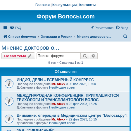
Главная
|
Консультации
|
Контакты
Форум Волосы.com
FAQ
Регистрация
Вход
П
Список форумов
Операции в России
Мнение докторов о...
о
Мнение докторов о...
и
Поиск
Расширенный пои
Новая тема
с
9 тем • Страница
1
из
1
к
Объявления
ИНДИЯ, ДЕЛИ – ВСЕМИРНЫЙ КОНГРЕСС
Последнее сообщение
Mr. Alexx
«
06 ноя 2023, 19:00
Добавлено в форуме
Необходим совет!
МЕЖДУНАРОДНАЯ КОНФЕРЕНЦИЯ: ПРИГЛАШАЮТСЯ
ТРИХОЛОГИ И ТРАНСПЛАНТОЛОГИ ВОЛОС
Последнее сообщение
Mr. Alexx
«
22 фев 2023, 15:25
Добавлено в форуме
Необходим совет!
Внимание, операции в Медицинском центре "Волосы.ру"!
Последнее сообщение
Mr. Alexx
«
22 фев 2023, 15:15
Добавлено в форуме
Необходим совет!
29-й, "ГИБРИДНЫЙ"…