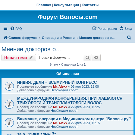
Главная
|
Консультации
|
Контакты
Форум Волосы.com
FAQ
Регистрация
Вход
П
Список форумов
Операции в России
Мнение докторов о...
о
Мнение докторов о...
и
Поиск
Расширенный пои
Новая тема
с
9 тем • Страница
1
из
1
к
Объявления
ИНДИЯ, ДЕЛИ – ВСЕМИРНЫЙ КОНГРЕСС
Последнее сообщение
Mr. Alexx
«
06 ноя 2023, 19:00
Добавлено в форуме
Необходим совет!
МЕЖДУНАРОДНАЯ КОНФЕРЕНЦИЯ: ПРИГЛАШАЮТСЯ
ТРИХОЛОГИ И ТРАНСПЛАНТОЛОГИ ВОЛОС
Последнее сообщение
Mr. Alexx
«
22 фев 2023, 15:25
Добавлено в форуме
Необходим совет!
Внимание, операции в Медицинском центре "Волосы.ру"!
Последнее сообщение
Mr. Alexx
«
22 фев 2023, 15:15
Добавлено в форуме
Необходим совет!
29-й, "ГИБРИДНЫЙ"…