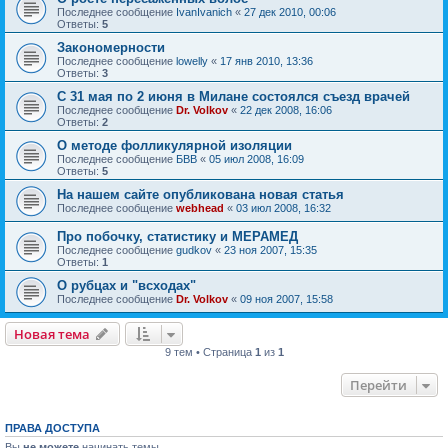
Последнее сообщение
IvanIvanich
«
27 дек 2010, 00:06
Ответы:
5
Закономерности
Последнее сообщение
lowelly
«
17 янв 2010, 13:36
Ответы:
3
С 31 мая по 2 июня в Милане состоялся съезд врачей
Последнее сообщение
Dr. Volkov
«
22 дек 2008, 16:06
Ответы:
2
О методе фолликулярной изоляции
Последнее сообщение
БВВ
«
05 июл 2008, 16:09
Ответы:
5
На нашем сайте опубликована новая статья
Последнее сообщение
webhead
«
03 июл 2008, 16:32
Про побочку, статистику и МЕРАМЕД
Последнее сообщение
gudkov
«
23 ноя 2007, 15:35
Ответы:
1
О рубцах и "всходах"
Последнее сообщение
Dr. Volkov
«
09 ноя 2007, 15:58
Новая тема
9 тем • Страница
1
из
1
Перейти
ПРАВА ДОСТУПА
Вы
не можете
начинать темы