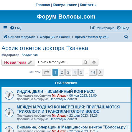
Главная
|
Консультации
|
Контакты
Форум Волосы.com
FAQ
Регистрация
Вход
П
Список форумов
Операции в России
Архив ответов доктора Ткачева
о
Архив ответов доктора Ткачева
и
Модератор:
Владислав
с
Поиск
Расширенный пои
Новая тема
к
Страница
1
из
14
1
2
3
4
5
14
След.
345 тем
…
Объявления
ИНДИЯ, ДЕЛИ – ВСЕМИРНЫЙ КОНГРЕСС
Последнее сообщение
Mr. Alexx
«
06 ноя 2023, 19:00
Добавлено в форуме
Необходим совет!
МЕЖДУНАРОДНАЯ КОНФЕРЕНЦИЯ: ПРИГЛАШАЮТСЯ
ТРИХОЛОГИ И ТРАНСПЛАНТОЛОГИ ВОЛОС
Последнее сообщение
Mr. Alexx
«
22 фев 2023, 15:25
Добавлено в форуме
Необходим совет!
Внимание, операции в Медицинском центре "Волосы.ру"!
Последнее сообщение
Mr. Alexx
«
22 фев 2023, 15:15