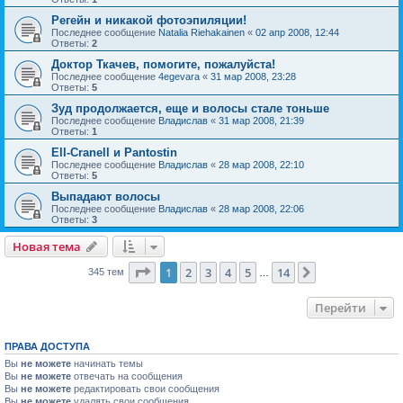
Регейн и никакой фотоэпиляции!
Последнее сообщение
Natalia Riehakainen
«
02 апр 2008, 12:44
Ответы:
2
Доктор Ткачев, помогите, пожалуйста!
Последнее сообщение
4egevara
«
31 мар 2008, 23:28
Ответы:
5
Зуд продолжается, еще и волосы стале тоньше
Последнее сообщение
Владислав
«
31 мар 2008, 21:39
Ответы:
1
Ell-Cranell и Pantostin
Последнее сообщение
Владислав
«
28 мар 2008, 22:10
Ответы:
5
Выпадают волосы
Последнее сообщение
Владислав
«
28 мар 2008, 22:06
Ответы:
3
Новая тема
Страница
1
из
14
1
2
3
4
5
14
След.
345 тем
…
Перейти
ПРАВА ДОСТУПА
Вы
не можете
начинать темы
Вы
не можете
отвечать на сообщения
Вы
не можете
редактировать свои сообщения
Вы
не можете
удалять свои сообщения