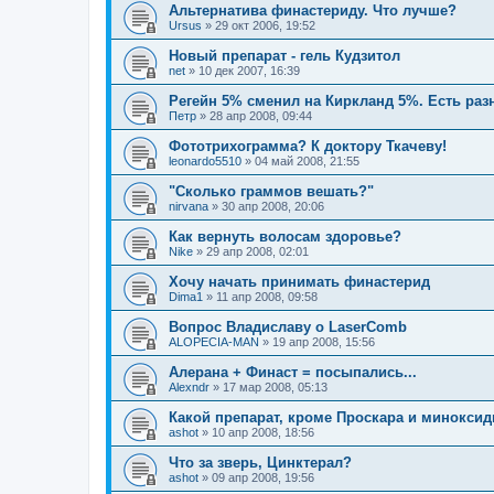
Альтернатива финастериду. Что лучше?
Ursus
»
29 окт 2006, 19:52
Новый препарат - гель Кудзитол
net
»
10 дек 2007, 16:39
Регейн 5% сменил на Киркланд 5%. Есть раз
Петр
»
28 апр 2008, 09:44
Фототрихограмма? К доктору Ткачеву!
leonardo5510
»
04 май 2008, 21:55
"Сколько граммов вешать?"
nirvana
»
30 апр 2008, 20:06
Как вернуть волосам здоровье?
Nike
»
29 апр 2008, 02:01
Хочу начать принимать финастерид
Dima1
»
11 апр 2008, 09:58
Вопрос Владиславу о LaserComb
ALOPECIA-MAN
»
19 апр 2008, 15:56
Алерана + Финаст = посыпались...
Alexndr
»
17 мар 2008, 05:13
Какой препарат, кроме Проскара и минокси
ashot
»
10 апр 2008, 18:56
Что за зверь, Цинктерал?
ashot
»
09 апр 2008, 19:56