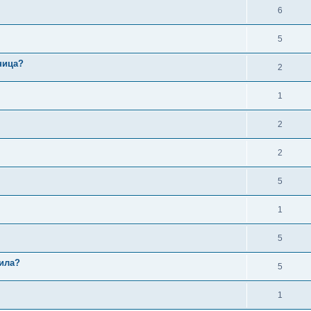
6
5
ница?
2
1
2
2
5
1
5
дила?
5
1