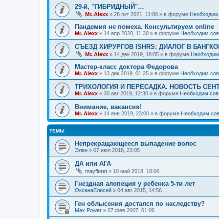
29-й, "ГИБРИДНЫЙ"…
Mr. Alexx
»
28 окт 2021, 11:00
» в форуме
Необходим 
Пандемия не помеха. Консультируем online
Mr. Alexx
»
14 апр 2020, 11:30
» в форуме
Необходим сов
СЪЕЗД ХИРУРГОВ ISHRS: ДИАЛОГ В БАНГКО
Mr. Alexx
»
14 дек 2019, 18:05
» в форуме
Необходим
Мастер-класс доктора Федорова
Mr. Alexx
»
13 дек 2019, 01:25
» в форуме
Необходим сов
ТРИХОЛОГИЯ И ПЕРЕСАДКА. НОВОСТЬ СЕН
Mr. Alexx
»
30 авг 2019, 12:30
» в форуме
Необходим сов
Внимание, вакансия!
Mr. Alexx
»
14 янв 2019, 23:00
» в форуме
Необходим сов
ТЕМЫ
Непрекращающееся выпадение волос
Элен
»
07 июл 2018, 23:05
ДА или АГА
mayfloret
»
10 май 2018, 18:06
Гнездная алопеция у ребенка 5-ти лет
ОксанаЕлисей
»
04 авг 2015, 14:56
Ген облысения достался по наследству?
Max Power
»
07 фев 2007, 01:06