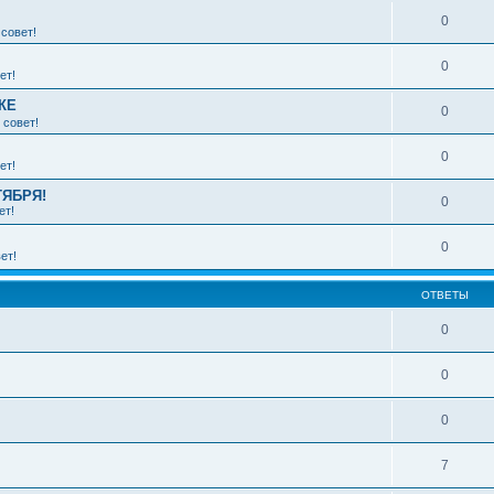
0
совет!
0
ет!
КЕ
0
 совет!
0
ет!
ТЯБРЯ!
0
ет!
0
ет!
ОТВЕТЫ
0
0
0
7