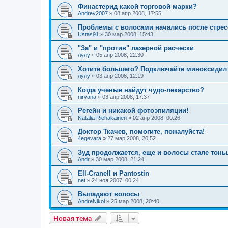
Финастерид какой торговой марки?
Andrey2007
»
08 апр 2008, 17:55
Проблемы с волосами начались после стрес
Ustas91
»
30 мар 2008, 15:43
"За" и "против" лазерной расчески
лулу
»
05 апр 2008, 22:30
Хотите большего? Подключайте миноксидил
лулу
»
03 апр 2008, 12:19
Когда ученые найдут чудо-лекарство?
nirvana
»
03 апр 2008, 17:37
Регейн и никакой фотоэпиляции!
Natalia Riehakainen
»
02 апр 2008, 00:26
Доктор Ткачев, помогите, пожалуйста!
4egevara
»
27 мар 2008, 20:52
Зуд продолжается, еще и волосы стале тонь
Andr
»
30 мар 2008, 21:24
Ell-Cranell и Pantostin
net
»
24 ноя 2007, 00:24
Выпадают волосы
AndreNikol
»
25 мар 2008, 20:40
Новая тема