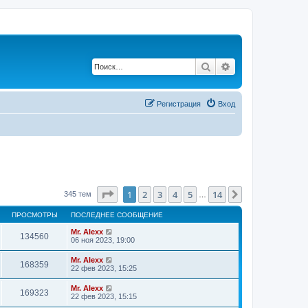
Поиск
Расширенный по
Регистрация
Вход
Страница
1
из
14
1
2
3
4
5
14
След.
345 тем
…
ПРОСМОТРЫ
ПОСЛЕДНЕЕ СООБЩЕНИЕ
Mr. Alexx
134560
06 ноя 2023, 19:00
Mr. Alexx
168359
22 фев 2023, 15:25
Mr. Alexx
169323
22 фев 2023, 15:15