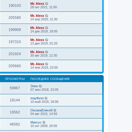
Mr. Alexx
190103
28 окт 2021, 11:00
Mr. Alexx
205580
14 апр 2020, 11:30
Mr. Alexx
199909
14 дек 2019, 18:05
Mr. Alexx
197310
13 дек 2019, 01:25
Mr. Alexx
201924
30 авг 2019, 12:30
Mr. Alexx
205660
14 янв 2019, 23:00
ПРОСМОТРЫ
ПОСЛЕДНЕЕ СООБЩЕНИЕ
Элен
59967
07 июл 2018, 23:05
mayfloret
18144
10 май 2018, 18:06
ОксанаЕлисей
19562
04 авг 2015, 14:56
Максус
46562
10 окт 2009, 20:56