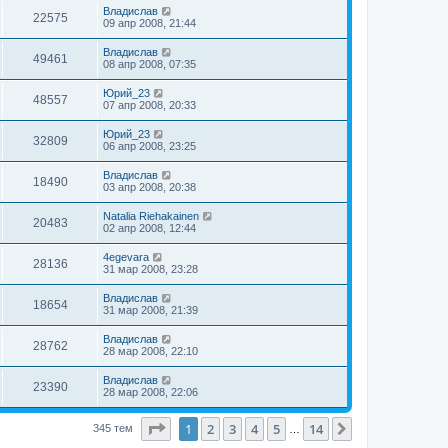
Владислав
22575
09 апр 2008, 21:44
Владислав
49461
08 апр 2008, 07:35
Юрий_23
48557
07 апр 2008, 20:33
Юрий_23
32809
06 апр 2008, 23:25
Владислав
18490
03 апр 2008, 20:38
Natalia Riehakainen
20483
02 апр 2008, 12:44
4egevara
28136
31 мар 2008, 23:28
Владислав
18654
31 мар 2008, 21:39
Владислав
28762
28 мар 2008, 22:10
Владислав
23390
28 мар 2008, 22:06
Страница
1
из
14
1
2
3
4
5
14
След.
345 тем
…