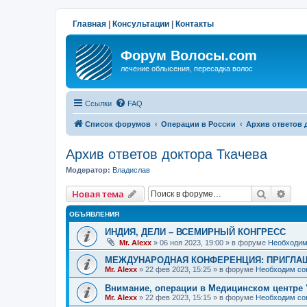
Главная
|
Консультации
|
Контакты
Форум Волосы.com
лечение облысения, пересадка волос
Ссылки
FAQ
Список форумов
Операции в России
Архив ответов 
Архив ответов доктора Ткачева
Модератор:
Владислав
Поиск
Рас
Новая тема
ОБЪЯВЛЕНИЯ
ИНДИЯ, ДЕЛИ – ВСЕМИРНЫЙ КОНГРЕСС
Mr. Alexx
»
06 ноя 2023, 19:00
» в форуме
Необходим
МЕЖДУНАРОДНАЯ КОНФЕРЕНЦИЯ: ПРИГЛАШ
Mr. Alexx
»
22 фев 2023, 15:25
» в форуме
Необходим со
Внимание, операции в Медицинском центре 
Mr. Alexx
»
22 фев 2023, 15:15
» в форуме
Необходим со