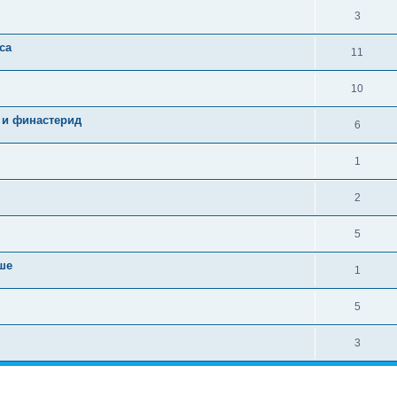
3
са
11
10
 и финастерид
6
1
2
5
ше
1
5
3