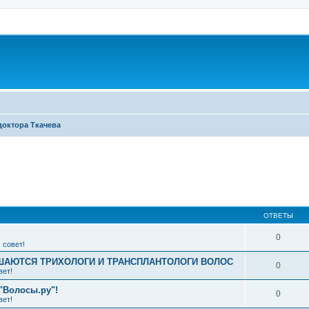
доктора Ткачева
ширенный поиск
ОТВЕТЫ
0
 совет!
АЮТСЯ ТРИХОЛОГИ И ТРАНСПЛАНТОЛОГИ ВОЛОС
0
вет!
"Волосы.ру"!
0
вет!