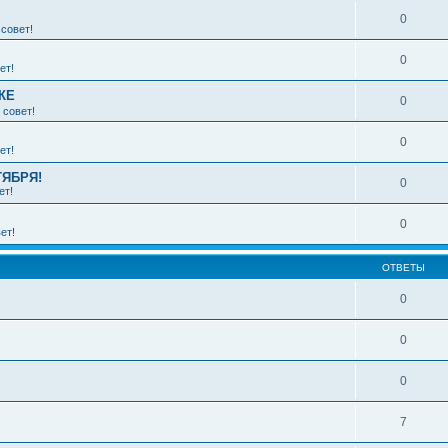
0
совет!
0
ет!
КЕ
0
 совет!
0
ет!
ТЯБРЯ!
0
ет!
0
ет!
ОТВЕТЫ
0
0
0
7