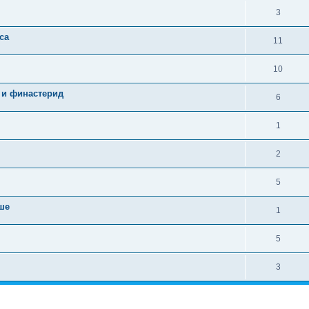
3
са
11
10
 и финастерид
6
1
2
5
ше
1
5
3