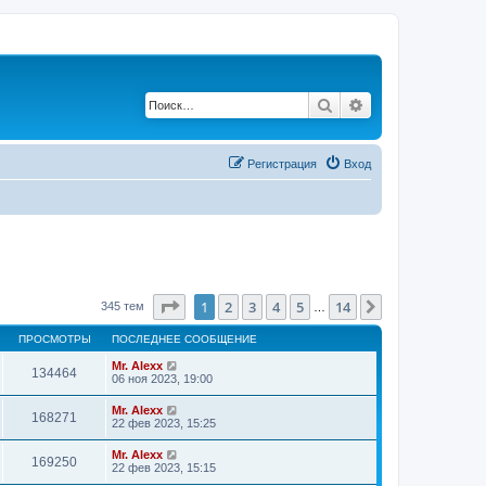
Поиск
Расширенный по
Регистрация
Вход
Страница
1
из
14
1
2
3
4
5
14
След.
345 тем
…
ПРОСМОТРЫ
ПОСЛЕДНЕЕ СООБЩЕНИЕ
Mr. Alexx
134464
06 ноя 2023, 19:00
Mr. Alexx
168271
22 фев 2023, 15:25
Mr. Alexx
169250
22 фев 2023, 15:15