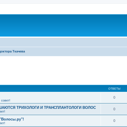
доктора Ткачева
ширенный поиск
ОТВЕТЫ
0
 совет!
АЮТСЯ ТРИХОЛОГИ И ТРАНСПЛАНТОЛОГИ ВОЛОС
0
вет!
"Волосы.ру"!
0
вет!