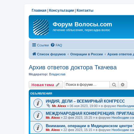
Главная
|
Консультации
|
Контакты
Форум Волосы.com
лечение облысения, пересадка волос
Ссылки
FAQ
Список форумов
Операции в России
Архив ответов 
Архив ответов доктора Ткачева
Модератор:
Владислав
Поиск
Рас
Новая тема
ОБЪЯВЛЕНИЯ
ИНДИЯ, ДЕЛИ – ВСЕМИРНЫЙ КОНГРЕСС
Mr. Alexx
»
06 ноя 2023, 19:00
» в форуме
Необходим
МЕЖДУНАРОДНАЯ КОНФЕРЕНЦИЯ: ПРИГЛАШ
Mr. Alexx
»
22 фев 2023, 15:25
» в форуме
Необходим со
Внимание, операции в Медицинском центре 
Mr. Alexx
»
22 фев 2023, 15:15
» в форуме
Необходим со