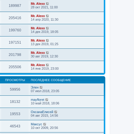
Mr. Alexx
189987
28 окт 2021, 11:00
Mr. Alexx
205416
14 апр 2020, 11:30
Mr. Alexx
199760
14 дек 2019, 18:05
Mr. Alexx
197151
13 дек 2019, 01:25
Mr. Alexx
201798
30 авг 2019, 12:30
Mr. Alexx
205506
14 янв 2019, 23:00
ПРОСМОТРЫ
ПОСЛЕДНЕЕ СООБЩЕНИЕ
Элен
59956
07 июл 2018, 23:05
mayfloret
18132
10 май 2018, 18:06
ОксанаЕлисей
19553
04 авг 2015, 14:56
Максус
46543
10 окт 2009, 20:56