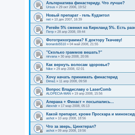
Альтернатива финастериду. Что лучше?
Ursus
»
29 окт 2006, 19:52
Новый препарат - гель Кудзитол
net
»
10 дек 2007, 16:39
Регейн 5% сменил на Киркланд 5%. Есть раз
Петр
»
28 апр 2008, 09:44
Фототрихограмма? К доктору Ткачеву!
leonardo5510
»
04 май 2008, 21:55
"Сколько граммов вешать?"
nirvana
»
30 апр 2008, 20:06
Как вернуть волосам здоровье?
Nike
»
29 апр 2008, 02:01
Хочу начать принимать финастерид
Dima1
»
11 апр 2008, 09:58
Вопрос Владиславу о LaserComb
ALOPECIA-MAN
»
19 апр 2008, 15:56
Алерана + Финаст = посыпались...
Alexndr
»
17 мар 2008, 05:13
Какой препарат, кроме Проскара и минокси
ashot
»
10 апр 2008, 18:56
Что за зверь, Цинктерал?
ashot
»
09 апр 2008, 19:56