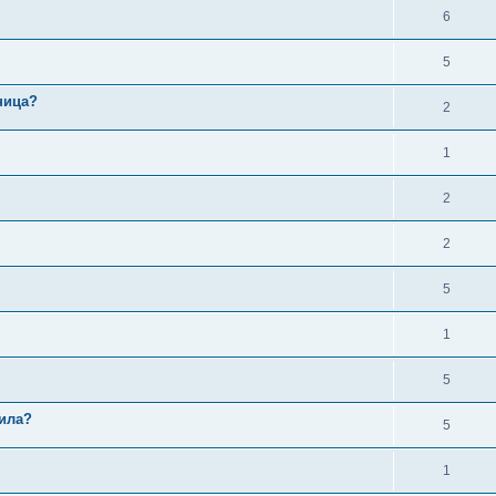
6
5
ница?
2
1
2
2
5
1
5
дила?
5
1