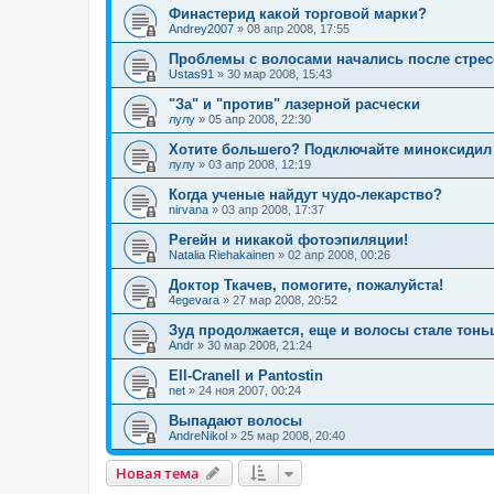
Финастерид какой торговой марки?
Andrey2007
»
08 апр 2008, 17:55
Проблемы с волосами начались после стрес
Ustas91
»
30 мар 2008, 15:43
"За" и "против" лазерной расчески
лулу
»
05 апр 2008, 22:30
Хотите большего? Подключайте миноксидил
лулу
»
03 апр 2008, 12:19
Когда ученые найдут чудо-лекарство?
nirvana
»
03 апр 2008, 17:37
Регейн и никакой фотоэпиляции!
Natalia Riehakainen
»
02 апр 2008, 00:26
Доктор Ткачев, помогите, пожалуйста!
4egevara
»
27 мар 2008, 20:52
Зуд продолжается, еще и волосы стале тонь
Andr
»
30 мар 2008, 21:24
Ell-Cranell и Pantostin
net
»
24 ноя 2007, 00:24
Выпадают волосы
AndreNikol
»
25 мар 2008, 20:40
Новая тема