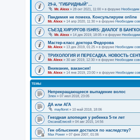
29-й, "ГИБРИДНЫЙ"…
Mr. Alexx
»
28 окт 2021, 11:00
» в форуме
Необходим 
Пандемия не помеха. Консультируем online
Mr. Alexx
»
14 апр 2020, 11:30
» в форуме
Необходим сов
СЪЕЗД ХИРУРГОВ ISHRS: ДИАЛОГ В БАНГКО
Mr. Alexx
»
14 дек 2019, 18:05
» в форуме
Необходим
Мастер-класс доктора Федорова
Mr. Alexx
»
13 дек 2019, 01:25
» в форуме
Необходим сов
ТРИХОЛОГИЯ И ПЕРЕСАДКА. НОВОСТЬ СЕН
Mr. Alexx
»
30 авг 2019, 12:30
» в форуме
Необходим сов
Внимание, вакансия!
Mr. Alexx
»
14 янв 2019, 23:00
» в форуме
Необходим сов
ТЕМЫ
Непрекращающееся выпадение волос
Элен
»
07 июл 2018, 23:05
ДА или АГА
mayfloret
»
10 май 2018, 18:06
Гнездная алопеция у ребенка 5-ти лет
ОксанаЕлисей
»
04 авг 2015, 14:56
Ген облысения достался по наследству?
Max Power
»
07 фев 2007, 01:06