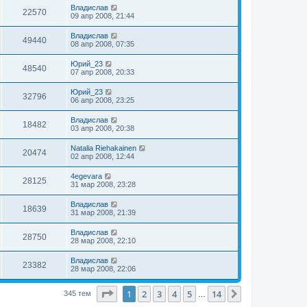
Владислав
22570
09 апр 2008, 21:44
Владислав
49440
08 апр 2008, 07:35
Юрий_23
48540
07 апр 2008, 20:33
Юрий_23
32796
06 апр 2008, 23:25
Владислав
18482
03 апр 2008, 20:38
Natalia Riehakainen
20474
02 апр 2008, 12:44
4egevara
28125
31 мар 2008, 23:28
Владислав
18639
31 мар 2008, 21:39
Владислав
28750
28 мар 2008, 22:10
Владислав
23382
28 мар 2008, 22:06
Страница
1
из
14
1
2
3
4
5
14
След.
345 тем
…