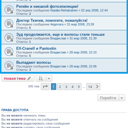
Регейн и никакой фотоэпиляции!
Последнее сообщение
Natalia Riehakainen
«
02 апр 2008, 12:44
Ответы:
2
Доктор Ткачев, помогите, пожалуйста!
Последнее сообщение
4egevara
«
31 мар 2008, 23:28
Ответы:
5
Зуд продолжается, еще и волосы стале тоньше
Последнее сообщение
Владислав
«
31 мар 2008, 21:39
Ответы:
1
Ell-Cranell и Pantostin
Последнее сообщение
Владислав
«
28 мар 2008, 22:10
Ответы:
5
Выпадают волосы
Последнее сообщение
Владислав
«
28 мар 2008, 22:06
Ответы:
3
Новая тема
Страница
1
из
14
1
2
3
4
5
14
След.
345 тем
…
Перейти
ПРАВА ДОСТУПА
Вы
не можете
начинать темы
Вы
не можете
отвечать на сообщения
Вы
не можете
редактировать свои сообщения
Вы
не можете
удалять свои сообщения