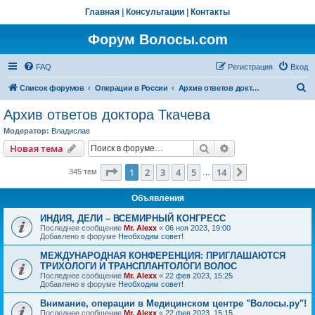
Главная
|
Консультации
|
Контакты
Форум Волосы.com
FAQ
Регистрация
Вход
П
Список форумов
Операции в России
Архив ответов доктора Ткачева
о
Архив ответов доктора Ткачева
и
Модератор:
Владислав
с
Поиск
Расширенный пои
Новая тема
к
Страница
1
из
14
1
2
3
4
5
14
След.
345 тем
…
Объявления
ИНДИЯ, ДЕЛИ – ВСЕМИРНЫЙ КОНГРЕСС
Последнее сообщение
Mr. Alexx
«
06 ноя 2023, 19:00
Добавлено в форуме
Необходим совет!
МЕЖДУНАРОДНАЯ КОНФЕРЕНЦИЯ: ПРИГЛАШАЮТСЯ
ТРИХОЛОГИ И ТРАНСПЛАНТОЛОГИ ВОЛОС
Последнее сообщение
Mr. Alexx
«
22 фев 2023, 15:25
Добавлено в форуме
Необходим совет!
Внимание, операции в Медицинском центре "Волосы.ру"!
Последнее сообщение
Mr. Alexx
«
22 фев 2023, 15:15