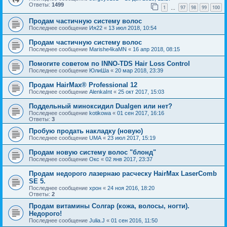
Ответы:
1499
1
97
98
99
100
…
Продам частичную систему волос
Последнее сообщение
Ия22
«
13 июл 2018, 10:54
Продам частичную систему волос
Последнее сообщение
Marishe4kaMN
«
16 апр 2018, 08:15
Помогите советом по INNO-TDS Hair Loss Control
Последнее сообщение
ЮлиШа
«
20 мар 2018, 23:39
Продам HairMax® Professional 12
Последнее сообщение
AlenkaInt
«
25 окт 2017, 15:03
Поддельный миноксидил Dualgen или нет?
Последнее сообщение
kotikowa
«
01 сен 2017, 16:16
Ответы:
3
Пробую продать накладку (новую)
Последнее сообщение
UMA
«
23 июл 2017, 15:19
Продам новую систему волос "блонд"
Последнее сообщение
Окс
«
02 янв 2017, 23:37
Продам недорого лазернаю расческу HairMax LaserComb
SE 5.
Последнее сообщение
хрон
«
24 ноя 2016, 18:20
Ответы:
2
Продам витамины Солгар (кожа, волосы, ногти).
Недорого!
Последнее сообщение
Julia.J
«
01 сен 2016, 11:50