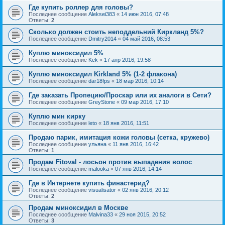
Где купить роллер для головы?
Последнее сообщение
Aleksei383
«
14 июн 2016, 07:48
Ответы:
2
Сколько должен стоить неподдельний Киркланд 5%?
Последнее сообщение
Dmitry2014
«
04 май 2016, 08:53
Куплю миноксидил 5%
Последнее сообщение
Kek
«
17 апр 2016, 19:58
Куплю миноксидил Kirkland 5% (1-2 флакона)
Последнее сообщение
dar18fps
«
18 мар 2016, 10:14
Где заказать Пропецию/Проскар или их аналоги в Сети?
Последнее сообщение
GreyStone
«
09 мар 2016, 17:10
Куплю мин кирку
Последнее сообщение
leto
«
18 янв 2016, 11:51
Продаю парик, имитация кожи головы (сетка, кружево)
Последнее сообщение
ульяна
«
11 янв 2016, 16:42
Ответы:
1
Продам Fitoval - лосьон против выпадения волос
Последнее сообщение
malooka
«
07 янв 2016, 14:14
Где в Интернете купить финастерид?
Последнее сообщение
visualisator
«
02 янв 2016, 20:12
Ответы:
2
Продам миноксидил в Москве
Последнее сообщение
Malvina33
«
29 ноя 2015, 20:52
Ответы:
3