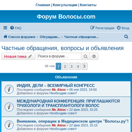
Главная
|
Консультации
|
Контакты
Форум Волосы.com
FAQ
Регистрация
Вход
П
Список форумов
Обсуждаем...
Частные обращения, вопросы и объявления
о
Частные обращения, вопросы и объявления
и
Поиск
Расширенный пои
Новая тема
с
к
1
2
3
4
След.
98 тем
Объявления
ИНДИЯ, ДЕЛИ – ВСЕМИРНЫЙ КОНГРЕСС
Последнее сообщение
Mr. Alexx
«
06 ноя 2023, 19:00
Добавлено в форуме
Необходим совет!
МЕЖДУНАРОДНАЯ КОНФЕРЕНЦИЯ: ПРИГЛАШАЮТСЯ
ТРИХОЛОГИ И ТРАНСПЛАНТОЛОГИ ВОЛОС
Последнее сообщение
Mr. Alexx
«
22 фев 2023, 15:25
Добавлено в форуме
Необходим совет!
Внимание, операции в Медицинском центре "Волосы.ру"!
Последнее сообщение
Mr. Alexx
«
22 фев 2023, 15:15
Добавлено в форуме
Необходим совет!