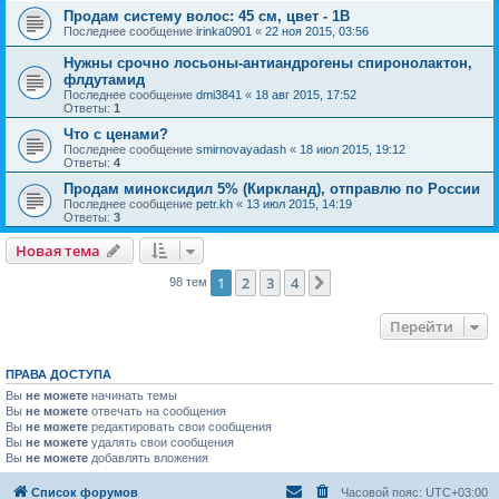
Продам систему волос: 45 см, цвет - 1B
Последнее сообщение
irinka0901
«
22 ноя 2015, 03:56
Нужны срочно лосьоны-антиандрогены спиронолактон,
флдутамид
Последнее сообщение
dmi3841
«
18 авг 2015, 17:52
Ответы:
1
Что с ценами?
Последнее сообщение
smirnovayadash
«
18 июл 2015, 19:12
Ответы:
4
Продам миноксидил 5% (Киркланд), отправлю по России
Последнее сообщение
petr.kh
«
13 июл 2015, 14:19
Ответы:
3
Новая тема
1
2
3
4
След.
98 тем
Перейти
ПРАВА ДОСТУПА
Вы
не можете
начинать темы
Вы
не можете
отвечать на сообщения
Вы
не можете
редактировать свои сообщения
Вы
не можете
удалять свои сообщения
Вы
не можете
добавлять вложения
Список форумов
Часовой пояс:
UTC+03:00