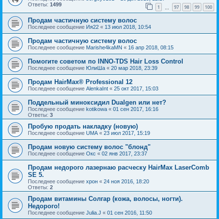
Ответы:
1499
1
97
98
99
100
…
Продам частичную систему волос
Последнее сообщение
Ия22
«
13 июл 2018, 10:54
Продам частичную систему волос
Последнее сообщение
Marishe4kaMN
«
16 апр 2018, 08:15
Помогите советом по INNO-TDS Hair Loss Control
Последнее сообщение
ЮлиШа
«
20 мар 2018, 23:39
Продам HairMax® Professional 12
Последнее сообщение
AlenkaInt
«
25 окт 2017, 15:03
Поддельный миноксидил Dualgen или нет?
Последнее сообщение
kotikowa
«
01 сен 2017, 16:16
Ответы:
3
Пробую продать накладку (новую)
Последнее сообщение
UMA
«
23 июл 2017, 15:19
Продам новую систему волос "блонд"
Последнее сообщение
Окс
«
02 янв 2017, 23:37
Продам недорого лазернаю расческу HairMax LaserComb
SE 5.
Последнее сообщение
хрон
«
24 ноя 2016, 18:20
Ответы:
2
Продам витамины Солгар (кожа, волосы, ногти).
Недорого!
Последнее сообщение
Julia.J
«
01 сен 2016, 11:50