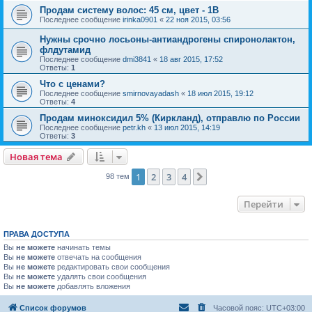
Продам систему волос: 45 см, цвет - 1B
Последнее сообщение
irinka0901
«
22 ноя 2015, 03:56
Нужны срочно лосьоны-антиандрогены спиронолактон,
флдутамид
Последнее сообщение
dmi3841
«
18 авг 2015, 17:52
Ответы:
1
Что с ценами?
Последнее сообщение
smirnovayadash
«
18 июл 2015, 19:12
Ответы:
4
Продам миноксидил 5% (Киркланд), отправлю по России
Последнее сообщение
petr.kh
«
13 июл 2015, 14:19
Ответы:
3
Новая тема
1
2
3
4
След.
98 тем
Перейти
ПРАВА ДОСТУПА
Вы
не можете
начинать темы
Вы
не можете
отвечать на сообщения
Вы
не можете
редактировать свои сообщения
Вы
не можете
удалять свои сообщения
Вы
не можете
добавлять вложения
Список форумов
Часовой пояс:
UTC+03:00