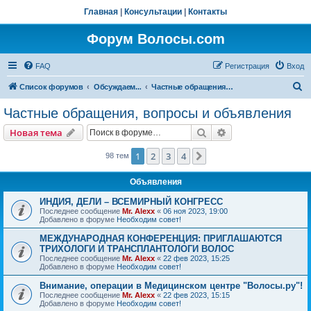
Главная
|
Консультации
|
Контакты
Форум Волосы.com
FAQ
Регистрация
Вход
П
Список форумов
Обсуждаем...
Частные обращения, вопросы и объявления
о
Частные обращения, вопросы и объявления
и
Поиск
Расширенный пои
Новая тема
с
к
1
2
3
4
След.
98 тем
Объявления
ИНДИЯ, ДЕЛИ – ВСЕМИРНЫЙ КОНГРЕСС
Последнее сообщение
Mr. Alexx
«
06 ноя 2023, 19:00
Добавлено в форуме
Необходим совет!
МЕЖДУНАРОДНАЯ КОНФЕРЕНЦИЯ: ПРИГЛАШАЮТСЯ
ТРИХОЛОГИ И ТРАНСПЛАНТОЛОГИ ВОЛОС
Последнее сообщение
Mr. Alexx
«
22 фев 2023, 15:25
Добавлено в форуме
Необходим совет!
Внимание, операции в Медицинском центре "Волосы.ру"!
Последнее сообщение
Mr. Alexx
«
22 фев 2023, 15:15
Добавлено в форуме
Необходим совет!