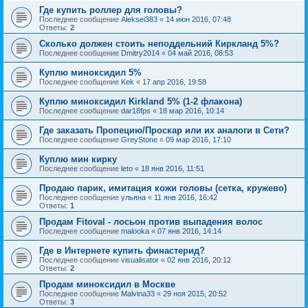
Где купить роллер для головы?
Последнее сообщение
Aleksei383
«
14 июн 2016, 07:48
Ответы:
2
Сколько должен стоить неподдельний Киркланд 5%?
Последнее сообщение
Dmitry2014
«
04 май 2016, 08:53
Куплю миноксидил 5%
Последнее сообщение
Kek
«
17 апр 2016, 19:58
Куплю миноксидил Kirkland 5% (1-2 флакона)
Последнее сообщение
dar18fps
«
18 мар 2016, 10:14
Где заказать Пропецию/Проскар или их аналоги в Сети?
Последнее сообщение
GreyStone
«
09 мар 2016, 17:10
Куплю мин кирку
Последнее сообщение
leto
«
18 янв 2016, 11:51
Продаю парик, имитация кожи головы (сетка, кружево)
Последнее сообщение
ульяна
«
11 янв 2016, 16:42
Ответы:
1
Продам Fitoval - лосьон против выпадения волос
Последнее сообщение
malooka
«
07 янв 2016, 14:14
Где в Интернете купить финастерид?
Последнее сообщение
visualisator
«
02 янв 2016, 20:12
Ответы:
2
Продам миноксидил в Москве
Последнее сообщение
Malvina33
«
29 ноя 2015, 20:52
Ответы:
3