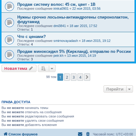
Продам систему волос: 45 см, цвет - 1B
Последнее сообщение
irinka0901
«
22 ноя 2015, 03:56
Нужны срочно лосьоны-антиандрогены спиронолактон,
флдутамид
Последнее сообщение
dmi3841
«
18 авг 2015, 17:52
Ответы:
1
Что с ценами?
Последнее сообщение
smirnovayadash
«
18 июл 2015, 19:12
Ответы:
4
Продам миноксидил 5% (Киркланд), отправлю по России
Последнее сообщение
petr.kh
«
13 июл 2015, 14:19
Ответы:
3
Новая тема
1
2
3
4
След.
98 тем
Перейти
ПРАВА ДОСТУПА
Вы
не можете
начинать темы
Вы
не можете
отвечать на сообщения
Вы
не можете
редактировать свои сообщения
Вы
не можете
удалять свои сообщения
Вы
не можете
добавлять вложения
Список форумов
Часовой пояс:
UTC+03:00