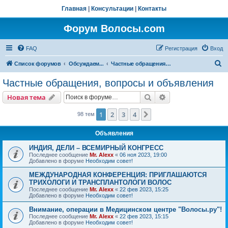
Главная
|
Консультации
|
Контакты
Форум Волосы.com
FAQ
Регистрация
Вход
П
Список форумов
Обсуждаем...
Частные обращения, вопросы и объявления
о
Частные обращения, вопросы и объявления
и
Поиск
Расширенный пои
Новая тема
с
к
1
2
3
4
След.
98 тем
Объявления
ИНДИЯ, ДЕЛИ – ВСЕМИРНЫЙ КОНГРЕСС
Последнее сообщение
Mr. Alexx
«
06 ноя 2023, 19:00
Добавлено в форуме
Необходим совет!
МЕЖДУНАРОДНАЯ КОНФЕРЕНЦИЯ: ПРИГЛАШАЮТСЯ
ТРИХОЛОГИ И ТРАНСПЛАНТОЛОГИ ВОЛОС
Последнее сообщение
Mr. Alexx
«
22 фев 2023, 15:25
Добавлено в форуме
Необходим совет!
Внимание, операции в Медицинском центре "Волосы.ру"!
Последнее сообщение
Mr. Alexx
«
22 фев 2023, 15:15
Добавлено в форуме
Необходим совет!