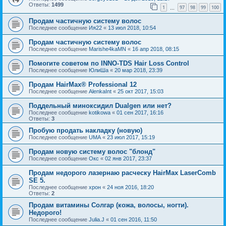
Ответы:
1499
1
97
98
99
100
…
Продам частичную систему волос
Последнее сообщение
Ия22
«
13 июл 2018, 10:54
Продам частичную систему волос
Последнее сообщение
Marishe4kaMN
«
16 апр 2018, 08:15
Помогите советом по INNO-TDS Hair Loss Control
Последнее сообщение
ЮлиШа
«
20 мар 2018, 23:39
Продам HairMax® Professional 12
Последнее сообщение
AlenkaInt
«
25 окт 2017, 15:03
Поддельный миноксидил Dualgen или нет?
Последнее сообщение
kotikowa
«
01 сен 2017, 16:16
Ответы:
3
Пробую продать накладку (новую)
Последнее сообщение
UMA
«
23 июл 2017, 15:19
Продам новую систему волос "блонд"
Последнее сообщение
Окс
«
02 янв 2017, 23:37
Продам недорого лазернаю расческу HairMax LaserComb
SE 5.
Последнее сообщение
хрон
«
24 ноя 2016, 18:20
Ответы:
2
Продам витамины Солгар (кожа, волосы, ногти).
Недорого!
Последнее сообщение
Julia.J
«
01 сен 2016, 11:50