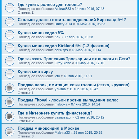
Где купить роллер для головы?
Последнее сообщение
Aleksei383
«
14 июн 2016, 07:48
Ответы:
2
Сколько должен стоить неподдельний Киркланд 5%?
Последнее сообщение
Dmitry2014
«
04 май 2016, 08:53
Куплю миноксидил 5%
Последнее сообщение
Kek
«
17 апр 2016, 19:58
Куплю миноксидил Kirkland 5% (1-2 флакона)
Последнее сообщение
dar18fps
«
18 мар 2016, 10:14
Где заказать Пропецию/Проскар или их аналоги в Сети?
Последнее сообщение
GreyStone
«
09 мар 2016, 17:10
Куплю мин кирку
Последнее сообщение
leto
«
18 янв 2016, 11:51
Продаю парик, имитация кожи головы (сетка, кружево)
Последнее сообщение
ульяна
«
11 янв 2016, 16:42
Ответы:
1
Продам Fitoval - лосьон против выпадения волос
Последнее сообщение
malooka
«
07 янв 2016, 14:14
Где в Интернете купить финастерид?
Последнее сообщение
visualisator
«
02 янв 2016, 20:12
Ответы:
2
Продам миноксидил в Москве
Последнее сообщение
Malvina33
«
29 ноя 2015, 20:52
Ответы:
3