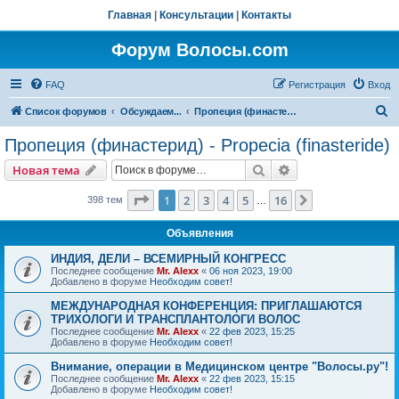
Главная
|
Консультации
|
Контакты
Форум Волосы.com
FAQ
Регистрация
Вход
П
Список форумов
Обсуждаем...
Пропеция (финастерид) - Propecia (finasteride)
о
Пропеция (финастерид) - Propecia (finasteride)
и
Поиск
Расширенный пои
Новая тема
с
к
Страница
1
из
16
1
2
3
4
5
16
След.
398 тем
…
Объявления
ИНДИЯ, ДЕЛИ – ВСЕМИРНЫЙ КОНГРЕСС
Последнее сообщение
Mr. Alexx
«
06 ноя 2023, 19:00
Добавлено в форуме
Необходим совет!
МЕЖДУНАРОДНАЯ КОНФЕРЕНЦИЯ: ПРИГЛАШАЮТСЯ
ТРИХОЛОГИ И ТРАНСПЛАНТОЛОГИ ВОЛОС
Последнее сообщение
Mr. Alexx
«
22 фев 2023, 15:25
Добавлено в форуме
Необходим совет!
Внимание, операции в Медицинском центре "Волосы.ру"!
Последнее сообщение
Mr. Alexx
«
22 фев 2023, 15:15
Добавлено в форуме
Необходим совет!