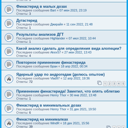
Финастерид в малых дозах
Последнее сообщение
Bart
«
07 июн 2023, 23:19
Ответы:
3
Дутастерид
Последнее сообщение
Джирайя
«
11 сен 2022, 21:48
Ответы:
1
Результаты анализов ДГТ
Последнее сообщение
Highlander
«
07 июл 2022, 10:44
Ответы:
1
Какой анализ сделать для определяния вида алопеции?
Последнее сообщение
Akex57
«
27 июн 2022, 13:43
Ответы:
4
Повторное применение финастерида
Последнее сообщение
Бран
«
18 апр 2022, 00:34
Ядерный удар по андрогедам (делюсь опытом)
Последнее сообщение
Vlad97
«
12 апр 2022, 19:36
Ответы:
72
1
2
3
4
5
Применение финастерида! Заметил, что опять облетаю
Последнее сообщение
Henry Thor
«
30 янв 2022, 13:48
Ответы:
1
Финастерид в минимальных дозах
Последнее сообщение
Henry Thor
«
31 дек 2021, 19:50
Ответы:
6
Финастерид на минималках
Последнее сообщение
WindR
«
18 дек 2021, 15:56
Ответы:
39