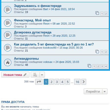
Задумываюсь о финастериде
Последнее сообщение
Bart
«
04 фев 2021, 18:54
Ответы:
19
1
2
Финастерид. Мой опыт
Последнее сообщение
Reon
«
08 авг 2020, 22:52
Ответы:
3
Дозировка дутастерида
Последнее сообщение
Reon
«
28 апр 2020, 12:25
Ответы:
11
Как разделить 5 мг финастерида на 5 доз по 1 мг?
Последнее сообщение
kostkost90
«
15 мар 2020, 00:26
Ответы:
21
1
2
Антиандрогены
Последнее сообщение
volosax
«
24 фев 2020, 15:03
Ответы:
48
1
2
3
4
Новая тема
Страница
1
из
16
1
2
3
4
5
16
След.
398 тем
…
Перейти
ПРАВА ДОСТУПА
Вы
не можете
начинать темы
Вы
не можете
отвечать на сообщения