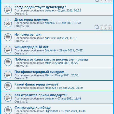
1
2
3
Когда подействует дутастерид?
Последнее сообщение
volosax
«
02 дек 2021, 08:52
Ответы:
1
Дутастерид наружно
Последнее сообщение
artem55
«
15 окт 2021, 10:34
Ответы:
36
1
2
3
Не помогает фин
Последнее сообщение
danil
«
01 окт 2021, 11:19
Ответы:
3
Финастерид в 18 лет
Последнее сообщение
Studentik
«
29 авг 2021, 03:57
Ответы:
4
Побочки от фина спустя восемь лет приема
Последнее сообщение
Mitch
«
22 апр 2021, 09:29
Ответы:
8
Постфинастеридный синдром...
Последнее сообщение
Mitch
«
20 апр 2021, 20:36
Ответы:
7
Какой финастерид лучше?
Последнее сообщение
Noob228
«
07 апр 2021, 20:29
Как отразится прием Аводарта?
Последнее сообщение
volosax
«
07 апр 2021, 11:49
Ответы:
1
Финастерид и либидо
Последнее сообщение
Highlander
«
15 фев 2021, 14:44
Ответы:
2