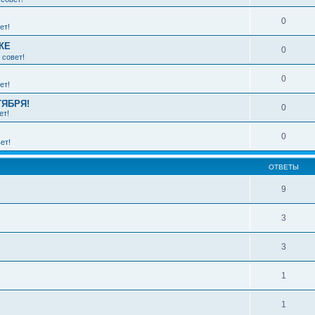
0
ет!
КЕ
0
 совет!
0
ет!
ТЯБРЯ!
0
ет!
0
ет!
ОТВЕТЫ
9
3
3
1
1