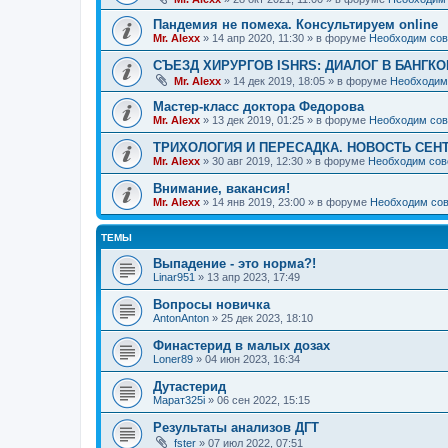
Пандемия не помеха. Консультируем online
Mr. Alexx
»
14 апр 2020, 11:30
» в форуме
Необходим сов
СЪЕЗД ХИРУРГОВ ISHRS: ДИАЛОГ В БАНГКО
Mr. Alexx
»
14 дек 2019, 18:05
» в форуме
Необходим
Мастер-класс доктора Федорова
Mr. Alexx
»
13 дек 2019, 01:25
» в форуме
Необходим сов
ТРИХОЛОГИЯ И ПЕРЕСАДКА. НОВОСТЬ СЕН
Mr. Alexx
»
30 авг 2019, 12:30
» в форуме
Необходим сов
Внимание, вакансия!
Mr. Alexx
»
14 янв 2019, 23:00
» в форуме
Необходим сов
ТЕМЫ
Выпадение - это норма?!
Linar951
»
13 апр 2023, 17:49
Вопросы новичка
AntonAnton
»
25 дек 2023, 18:10
Финастерид в малых дозах
Loner89
»
04 июн 2023, 16:34
Дутастерид
Марат325i
»
06 сен 2022, 15:15
Результаты анализов ДГТ
fster
»
07 июл 2022, 07:51