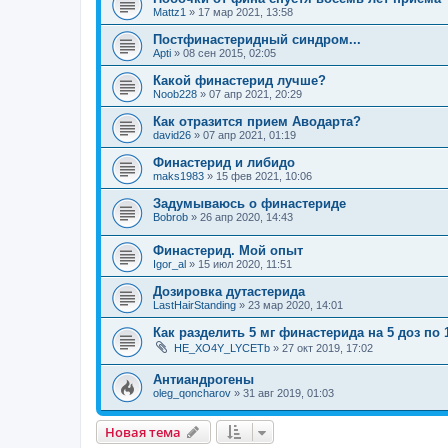
Mattz1
»
17 мар 2021, 13:58
Постфинастеридный синдром...
Apti
»
08 сен 2015, 02:05
Какой финастерид лучше?
Noob228
»
07 апр 2021, 20:29
Как отразится прием Аводарта?
david26
»
07 апр 2021, 01:19
Финастерид и либидо
maks1983
»
15 фев 2021, 10:06
Задумываюсь о финастериде
Bobrob
»
26 апр 2020, 14:43
Финастерид. Мой опыт
Igor_al
»
15 июл 2020, 11:51
Дозировка дутастерида
LastHairStanding
»
23 мар 2020, 14:01
Как разделить 5 мг финастерида на 5 доз по 
HE_XO4Y_LYCETb
»
27 окт 2019, 17:02
Антиандрогены
oleg_qoncharov
»
31 авг 2019, 01:03
Новая тема