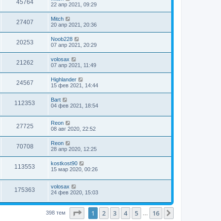
45764
22 апр 2021, 09:29
Mitch
27407
20 апр 2021, 20:36
Noob228
20253
07 апр 2021, 20:29
volosax
21262
07 апр 2021, 11:49
Highlander
24567
15 фев 2021, 14:44
Bart
112353
04 фев 2021, 18:54
Reon
27725
08 авг 2020, 22:52
Reon
70708
28 апр 2020, 12:25
kostkost90
113553
15 мар 2020, 00:26
volosax
175363
24 фев 2020, 15:03
Страница
1
из
16
1
2
3
4
5
16
След.
398 тем
…