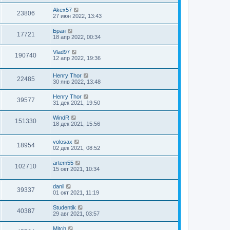
Akex57
23806
27 июн 2022, 13:43
Бран
17721
18 апр 2022, 00:34
Vlad97
190740
12 апр 2022, 19:36
Henry Thor
22485
30 янв 2022, 13:48
Henry Thor
39577
31 дек 2021, 19:50
WindR
151330
18 дек 2021, 15:56
volosax
18954
02 дек 2021, 08:52
artem55
102710
15 окт 2021, 10:34
danil
39337
01 окт 2021, 11:19
Studentik
40387
29 авг 2021, 03:57
Mitch