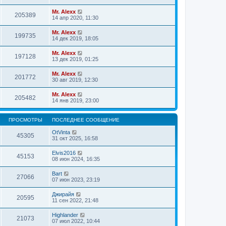
Mr. Alexx
205389
14 апр 2020, 11:30
Mr. Alexx
199735
14 дек 2019, 18:05
Mr. Alexx
197128
13 дек 2019, 01:25
Mr. Alexx
201772
30 авг 2019, 12:30
Mr. Alexx
205482
14 янв 2019, 23:00
ПРОСМОТРЫ
ПОСЛЕДНЕЕ СООБЩЕНИЕ
OtVinta
45305
31 окт 2025, 16:58
Elvis2016
45153
08 июн 2024, 16:35
Bart
27066
07 июн 2023, 23:19
Джирайя
20595
11 сен 2022, 21:48
Highlander
21073
07 июл 2022, 10:44