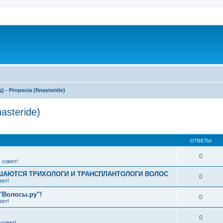
- Propecia (finasteride)
asteride)
ширенный поиск
ОТВЕТЫ
0
 совет!
АЮТСЯ ТРИХОЛОГИ И ТРАНСПЛАНТОЛОГИ ВОЛОС
0
вет!
"Волосы.ру"!
0
вет!
0
совет!