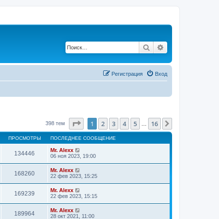
Поиск
Расширенный по
Регистрация
Вход
Страница
1
из
16
1
2
3
4
5
16
След.
398 тем
…
ПРОСМОТРЫ
ПОСЛЕДНЕЕ СООБЩЕНИЕ
Mr. Alexx
134446
06 ноя 2023, 19:00
Mr. Alexx
168260
22 фев 2023, 15:25
Mr. Alexx
169239
22 фев 2023, 15:15
Mr. Alexx
189964
28 окт 2021, 11:00