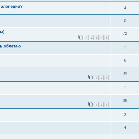
а алопеции?
4
0
м)
72
1
2
3
4
5
ть облетаю
1
6
39
1
2
3
1
36
1
2
3
3
4