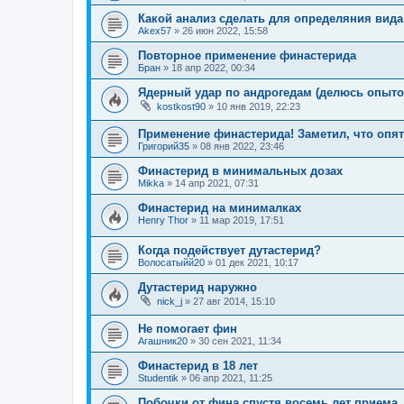
Какой анализ сделать для определяния вид
Akex57
»
26 июн 2022, 15:58
Повторное применение финастерида
Бран
»
18 апр 2022, 00:34
Ядерный удар по андрогедам (делюсь опыто
kostkost90
»
10 янв 2019, 22:23
Применение финастерида! Заметил, что опя
Григорий35
»
08 янв 2022, 23:46
Финастерид в минимальных дозах
Mikka
»
14 апр 2021, 07:31
Финастерид на минималках
Henry Thor
»
11 мар 2019, 17:51
Когда подействует дутастерид?
Волосатыйй20
»
01 дек 2021, 10:17
Дутастерид наружно
nick_j
»
27 авг 2014, 15:10
Не помогает фин
Агашник20
»
30 сен 2021, 11:34
Финастерид в 18 лет
Studentik
»
06 апр 2021, 11:25
Побочки от фина спустя восемь лет приема