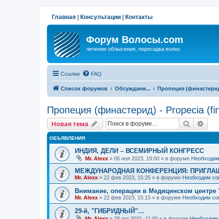
Главная
|
Консультации
|
Контакты
Форум Волосы.com
лечение облысения, пересадка волос
Ссылки
FAQ
Список форумов
Обсуждаем...
Пропеция (финастерид) 
Пропеция (финастерид) - Propecia (fin
Поиск
Рас
Новая тема
ОБЪЯВЛЕНИЯ
ИНДИЯ, ДЕЛИ – ВСЕМИРНЫЙ КОНГРЕСС
Mr. Alexx
»
06 ноя 2023, 19:00
» в форуме
Необходим
МЕЖДУНАРОДНАЯ КОНФЕРЕНЦИЯ: ПРИГЛАШ
Mr. Alexx
»
22 фев 2023, 15:25
» в форуме
Необходим со
Внимание, операции в Медицинском центре 
Mr. Alexx
»
22 фев 2023, 15:15
» в форуме
Необходим со
29-й, "ГИБРИДНЫЙ"…
Mr. Alexx
»
28 окт 2021, 11:00
» в форуме
Необходим 