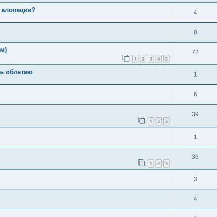
а алопеции?
4
0
м)
72
1
2
3
4
5
ть облетаю
1
6
39
1
2
3
1
36
1
2
3
3
4