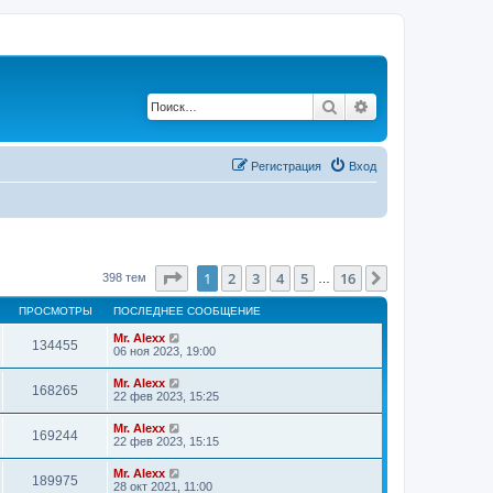
Поиск
Расширенный по
Регистрация
Вход
Страница
1
из
16
1
2
3
4
5
16
След.
398 тем
…
ПРОСМОТРЫ
ПОСЛЕДНЕЕ СООБЩЕНИЕ
Mr. Alexx
134455
06 ноя 2023, 19:00
Mr. Alexx
168265
22 фев 2023, 15:25
Mr. Alexx
169244
22 фев 2023, 15:15
Mr. Alexx
189975
28 окт 2021, 11:00