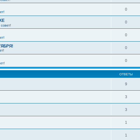
0
ет!
КЕ
0
 совет!
0
ет!
ТЯБРЯ!
0
ет!
0
ет!
ОТВЕТЫ
9
3
3
1
1