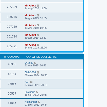
Mr. Alexx
205399
14 апр 2020, 11:30
Mr. Alexx
199746
14 дек 2019, 18:05
Mr. Alexx
197139
13 дек 2019, 01:25
Mr. Alexx
201784
30 авг 2019, 12:30
Mr. Alexx
205491
14 янв 2019, 23:00
ПРОСМОТРЫ
ПОСЛЕДНЕЕ СООБЩЕНИЕ
OtVinta
45306
31 окт 2025, 16:58
Elvis2016
45154
08 июн 2024, 16:35
Bart
27066
07 июн 2023, 23:19
Джирайя
20597
11 сен 2022, 21:48
Highlander
21074
07 июл 2022, 10:44