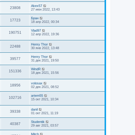
Akex57
23808
27 июн 2022, 13:43
Бран
17723
18 апр 2022, 00:34
Vlad97
190751
12 апр 2022, 19:36
Henry Thor
22488
30 янв 2022, 13:48
Henry Thor
39577
31 дек 2021, 19:50
WindR
151336
18 дек 2021, 15:56
volosax
18956
02 дек 2021, 08:52
artem55
102716
15 окт 2021, 10:34
danil
39338
01 окт 2021, 11:19
Studentik
40387
29 авг 2021, 03:57
Mitch