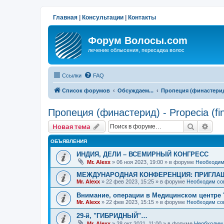
Главная
|
Консультации
|
Контакты
Форум Волосы.com
лечение облысения, пересадка волос
Ссылки
FAQ
Список форумов
Обсуждаем...
Пропеция (финастерид) 
Пропеция (финастерид) - Propecia (fin
Поиск
Рас
Новая тема
ОБЪЯВЛЕНИЯ
ИНДИЯ, ДЕЛИ – ВСЕМИРНЫЙ КОНГРЕСС
Mr. Alexx
»
06 ноя 2023, 19:00
» в форуме
Необходим
МЕЖДУНАРОДНАЯ КОНФЕРЕНЦИЯ: ПРИГЛАШ
Mr. Alexx
»
22 фев 2023, 15:25
» в форуме
Необходим со
Внимание, операции в Медицинском центре 
Mr. Alexx
»
22 фев 2023, 15:15
» в форуме
Необходим со
29-й, "ГИБРИДНЫЙ"…
Mr. Alexx
»
28 окт 2021, 11:00
» в форуме
Необходим 