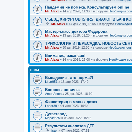
Пандемия не помеха. Консультируем online
Mr. Alexx
»
14 апр 2020, 11:30
» в форуме
Необходим сов
СЪЕЗД ХИРУРГОВ ISHRS: ДИАЛОГ В БАНГКО
Mr. Alexx
»
14 дек 2019, 18:05
» в форуме
Необходим
Мастер-класс доктора Федорова
Mr. Alexx
»
13 дек 2019, 01:25
» в форуме
Необходим сов
ТРИХОЛОГИЯ И ПЕРЕСАДКА. НОВОСТЬ СЕН
Mr. Alexx
»
30 авг 2019, 12:30
» в форуме
Необходим сов
Внимание, вакансия!
Mr. Alexx
»
14 янв 2019, 23:00
» в форуме
Необходим сов
ТЕМЫ
Выпадение - это норма?!
Linar951
»
13 апр 2023, 17:49
Вопросы новичка
AntonAnton
»
25 дек 2023, 18:10
Финастерид в малых дозах
Loner89
»
04 июн 2023, 16:34
Дутастерид
Марат325i
»
06 сен 2022, 15:15
Результаты анализов ДГТ
fster
»
07 июл 2022, 07:51