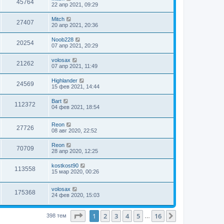
45764
22 апр 2021, 09:29
Mitch
27407
20 апр 2021, 20:36
Noob228
20254
07 апр 2021, 20:29
volosax
21262
07 апр 2021, 11:49
Highlander
24569
15 фев 2021, 14:44
Bart
112372
04 фев 2021, 18:54
Reon
27726
08 авг 2020, 22:52
Reon
70709
28 апр 2020, 12:25
kostkost90
113558
15 мар 2020, 00:26
volosax
175368
24 фев 2020, 15:03
Страница
1
из
16
1
2
3
4
5
16
След.
398 тем
…