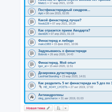
Mattz1
»
17 мар 2021, 13:58
Постфинастеридный синдром...
Apti
»
08 сен 2015, 02:05
Какой финастерид лучше?
Noob228
»
07 апр 2021, 20:29
Как отразится прием Аводарта?
david26
»
07 апр 2021, 01:19
Финастерид и либидо
maks1983
»
15 фев 2021, 10:06
Задумываюсь о финастериде
Bobrob
»
26 апр 2020, 14:43
Финастерид. Мой опыт
Igor_al
»
15 июл 2020, 11:51
Дозировка дутастерида
LastHairStanding
»
23 мар 2020, 14:01
Как разделить 5 мг финастерида на 5 доз по 
HE_XO4Y_LYCETb
»
27 окт 2019, 17:02
Антиандрогены
oleg_qoncharov
»
31 авг 2019, 01:03
Новая тема