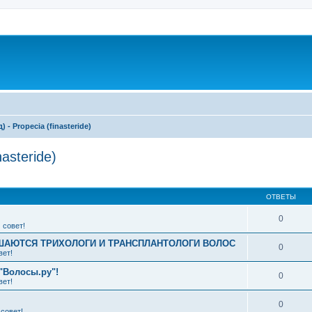
- Propecia (finasteride)
asteride)
ширенный поиск
ОТВЕТЫ
0
 совет!
АЮТСЯ ТРИХОЛОГИ И ТРАНСПЛАНТОЛОГИ ВОЛОС
0
вет!
"Волосы.ру"!
0
вет!
0
совет!