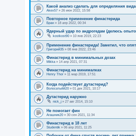
Какой анализ сделать для определяния вид
Akex57
»
26 июн 2022, 15:58
Повторное применение финастерида
Бран
»
18 апр 2022, 00:34
Ядерный удар по андрогедам (делюсь опыто
kostkost90
»
10 янв 2019, 22:23
Применение финастерида! Заметил, что опя
Григорий35
»
08 янв 2022, 23:46
Финастерид в минимальных дозах
Mikka
»
14 апр 2021, 07:31
Финастерид на минималках
Henry Thor
»
11 мар 2019, 17:51
Когда подействует дутастерид?
Волосатыйй20
»
01 дек 2021, 10:17
Дутастерид наружно
nick_j
»
27 авг 2014, 15:10
Не помогает фин
Агашник20
»
30 сен 2021, 11:34
Финастерид в 18 лет
Studentik
»
06 апр 2021, 11:25
Побочки от фина спустя восемь лет приема