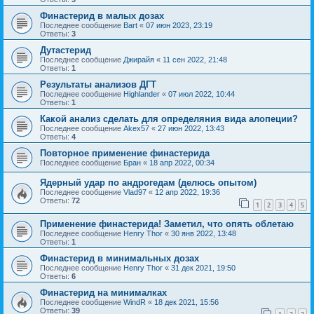
Финастерид в малых дозах
Последнее сообщение
Bart
«
07 июн 2023, 23:19
Ответы:
3
Дутастерид
Последнее сообщение
Джирайя
«
11 сен 2022, 21:48
Ответы:
1
Результаты анализов ДГТ
Последнее сообщение
Highlander
«
07 июл 2022, 10:44
Ответы:
1
Какой анализ сделать для определяния вида алопеции?
Последнее сообщение
Akex57
«
27 июн 2022, 13:43
Ответы:
4
Повторное применение финастерида
Последнее сообщение
Бран
«
18 апр 2022, 00:34
Ядерный удар по андрогедам (делюсь опытом)
Последнее сообщение
Vlad97
«
12 апр 2022, 19:36
Ответы:
72
1
2
3
4
5
Применение финастерида! Заметил, что опять облетаю
Последнее сообщение
Henry Thor
«
30 янв 2022, 13:48
Ответы:
1
Финастерид в минимальных дозах
Последнее сообщение
Henry Thor
«
31 дек 2021, 19:50
Ответы:
6
Финастерид на минималках
Последнее сообщение
WindR
«
18 дек 2021, 15:56
Ответы:
39