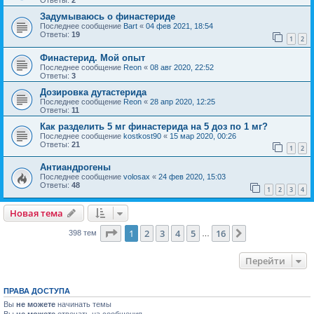
Задумываюсь о финастериде
Последнее сообщение
Bart
«
04 фев 2021, 18:54
Ответы:
19
1
2
Финастерид. Мой опыт
Последнее сообщение
Reon
«
08 авг 2020, 22:52
Ответы:
3
Дозировка дутастерида
Последнее сообщение
Reon
«
28 апр 2020, 12:25
Ответы:
11
Как разделить 5 мг финастерида на 5 доз по 1 мг?
Последнее сообщение
kostkost90
«
15 мар 2020, 00:26
Ответы:
21
1
2
Антиандрогены
Последнее сообщение
volosax
«
24 фев 2020, 15:03
Ответы:
48
1
2
3
4
Новая тема
Страница
1
из
16
1
2
3
4
5
16
След.
398 тем
…
Перейти
ПРАВА ДОСТУПА
Вы
не можете
начинать темы
Вы
не можете
отвечать на сообщения