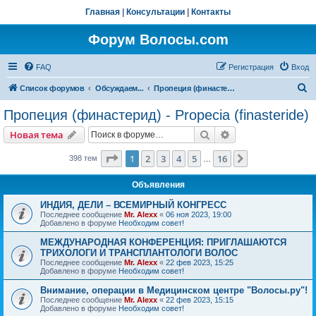
Главная
|
Консультации
|
Контакты
Форум Волосы.com
FAQ
Регистрация
Вход
П
Список форумов
Обсуждаем...
Пропеция (финастерид) - Propecia (finasteride)
о
Пропеция (финастерид) - Propecia (finasteride)
и
Поиск
Расширенный пои
Новая тема
с
к
Страница
1
из
16
1
2
3
4
5
16
След.
398 тем
…
Объявления
ИНДИЯ, ДЕЛИ – ВСЕМИРНЫЙ КОНГРЕСС
Последнее сообщение
Mr. Alexx
«
06 ноя 2023, 19:00
Добавлено в форуме
Необходим совет!
МЕЖДУНАРОДНАЯ КОНФЕРЕНЦИЯ: ПРИГЛАШАЮТСЯ
ТРИХОЛОГИ И ТРАНСПЛАНТОЛОГИ ВОЛОС
Последнее сообщение
Mr. Alexx
«
22 фев 2023, 15:25
Добавлено в форуме
Необходим совет!
Внимание, операции в Медицинском центре "Волосы.ру"!
Последнее сообщение
Mr. Alexx
«
22 фев 2023, 15:15
Добавлено в форуме
Необходим совет!