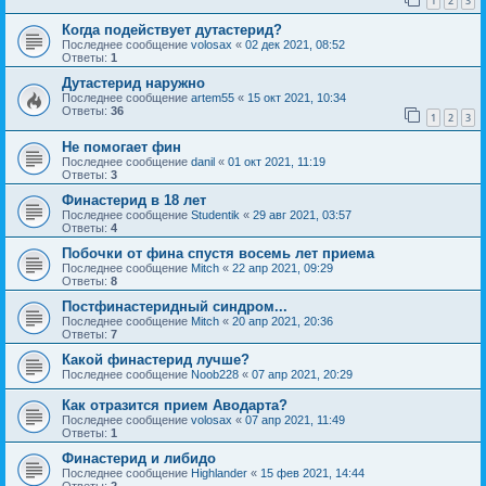
1
2
3
Когда подействует дутастерид?
Последнее сообщение
volosax
«
02 дек 2021, 08:52
Ответы:
1
Дутастерид наружно
Последнее сообщение
artem55
«
15 окт 2021, 10:34
Ответы:
36
1
2
3
Не помогает фин
Последнее сообщение
danil
«
01 окт 2021, 11:19
Ответы:
3
Финастерид в 18 лет
Последнее сообщение
Studentik
«
29 авг 2021, 03:57
Ответы:
4
Побочки от фина спустя восемь лет приема
Последнее сообщение
Mitch
«
22 апр 2021, 09:29
Ответы:
8
Постфинастеридный синдром...
Последнее сообщение
Mitch
«
20 апр 2021, 20:36
Ответы:
7
Какой финастерид лучше?
Последнее сообщение
Noob228
«
07 апр 2021, 20:29
Как отразится прием Аводарта?
Последнее сообщение
volosax
«
07 апр 2021, 11:49
Ответы:
1
Финастерид и либидо
Последнее сообщение
Highlander
«
15 фев 2021, 14:44
Ответы:
2