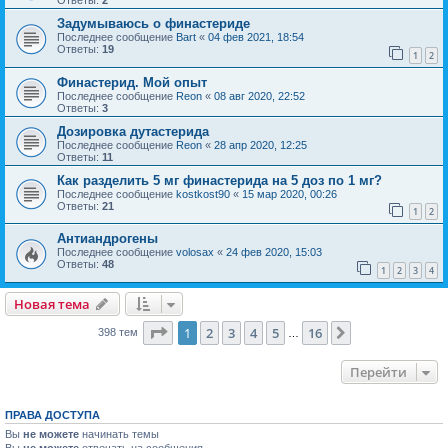
Задумываюсь о финастериде
Последнее сообщение
Bart
«
04 фев 2021, 18:54
Ответы:
19
1
2
Финастерид. Мой опыт
Последнее сообщение
Reon
«
08 авг 2020, 22:52
Ответы:
3
Дозировка дутастерида
Последнее сообщение
Reon
«
28 апр 2020, 12:25
Ответы:
11
Как разделить 5 мг финастерида на 5 доз по 1 мг?
Последнее сообщение
kostkost90
«
15 мар 2020, 00:26
Ответы:
21
1
2
Антиандрогены
Последнее сообщение
volosax
«
24 фев 2020, 15:03
Ответы:
48
1
2
3
4
Новая тема
Страница
1
из
16
1
2
3
4
5
16
След.
398 тем
…
Перейти
ПРАВА ДОСТУПА
Вы
не можете
начинать темы
Вы
не можете
отвечать на сообщения