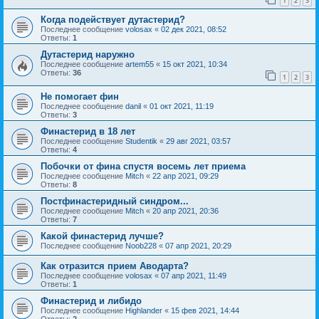
1
2
3
Когда подействует дутастерид?
Последнее сообщение
volosax
«
02 дек 2021, 08:52
Ответы:
1
Дутастерид наружно
Последнее сообщение
artem55
«
15 окт 2021, 10:34
Ответы:
36
1
2
3
Не помогает фин
Последнее сообщение
danil
«
01 окт 2021, 11:19
Ответы:
3
Финастерид в 18 лет
Последнее сообщение
Studentik
«
29 авг 2021, 03:57
Ответы:
4
Побочки от фина спустя восемь лет приема
Последнее сообщение
Mitch
«
22 апр 2021, 09:29
Ответы:
8
Постфинастеридный синдром...
Последнее сообщение
Mitch
«
20 апр 2021, 20:36
Ответы:
7
Какой финастерид лучше?
Последнее сообщение
Noob228
«
07 апр 2021, 20:29
Как отразится прием Аводарта?
Последнее сообщение
volosax
«
07 апр 2021, 11:49
Ответы:
1
Финастерид и либидо
Последнее сообщение
Highlander
«
15 фев 2021, 14:44
Ответы:
2