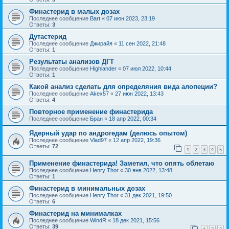
Финастерид в малых дозах
Последнее сообщение
Bart
«
07 июн 2023, 23:19
Ответы:
3
Дутастерид
Последнее сообщение
Джирайя
«
11 сен 2022, 21:48
Ответы:
1
Результаты анализов ДГТ
Последнее сообщение
Highlander
«
07 июл 2022, 10:44
Ответы:
1
Какой анализ сделать для определяния вида алопеции?
Последнее сообщение
Akex57
«
27 июн 2022, 13:43
Ответы:
4
Повторное применение финастерида
Последнее сообщение
Бран
«
18 апр 2022, 00:34
Ядерный удар по андрогедам (делюсь опытом)
Последнее сообщение
Vlad97
«
12 апр 2022, 19:36
Ответы:
72
1
2
3
4
5
Применение финастерида! Заметил, что опять облетаю
Последнее сообщение
Henry Thor
«
30 янв 2022, 13:48
Ответы:
1
Финастерид в минимальных дозах
Последнее сообщение
Henry Thor
«
31 дек 2021, 19:50
Ответы:
6
Финастерид на минималках
Последнее сообщение
WindR
«
18 дек 2021, 15:56
Ответы:
39