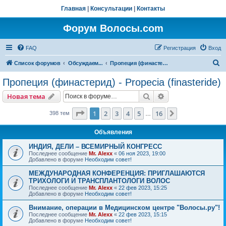
Главная
|
Консультации
|
Контакты
Форум Волосы.com
FAQ
Регистрация
Вход
П
Список форумов
Обсуждаем...
Пропеция (финастерид) - Propecia (finasteride)
о
Пропеция (финастерид) - Propecia (finasteride)
и
Поиск
Расширенный пои
Новая тема
с
к
Страница
1
из
16
1
2
3
4
5
16
След.
398 тем
…
Объявления
ИНДИЯ, ДЕЛИ – ВСЕМИРНЫЙ КОНГРЕСС
Последнее сообщение
Mr. Alexx
«
06 ноя 2023, 19:00
Добавлено в форуме
Необходим совет!
МЕЖДУНАРОДНАЯ КОНФЕРЕНЦИЯ: ПРИГЛАШАЮТСЯ
ТРИХОЛОГИ И ТРАНСПЛАНТОЛОГИ ВОЛОС
Последнее сообщение
Mr. Alexx
«
22 фев 2023, 15:25
Добавлено в форуме
Необходим совет!
Внимание, операции в Медицинском центре "Волосы.ру"!
Последнее сообщение
Mr. Alexx
«
22 фев 2023, 15:15
Добавлено в форуме
Необходим совет!