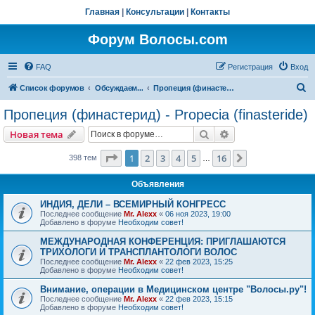
Главная
|
Консультации
|
Контакты
Форум Волосы.com
FAQ
Регистрация
Вход
П
Список форумов
Обсуждаем...
Пропеция (финастерид) - Propecia (finasteride)
о
Пропеция (финастерид) - Propecia (finasteride)
и
Поиск
Расширенный пои
Новая тема
с
к
Страница
1
из
16
1
2
3
4
5
16
След.
398 тем
…
Объявления
ИНДИЯ, ДЕЛИ – ВСЕМИРНЫЙ КОНГРЕСС
Последнее сообщение
Mr. Alexx
«
06 ноя 2023, 19:00
Добавлено в форуме
Необходим совет!
МЕЖДУНАРОДНАЯ КОНФЕРЕНЦИЯ: ПРИГЛАШАЮТСЯ
ТРИХОЛОГИ И ТРАНСПЛАНТОЛОГИ ВОЛОС
Последнее сообщение
Mr. Alexx
«
22 фев 2023, 15:25
Добавлено в форуме
Необходим совет!
Внимание, операции в Медицинском центре "Волосы.ру"!
Последнее сообщение
Mr. Alexx
«
22 фев 2023, 15:15
Добавлено в форуме
Необходим совет!