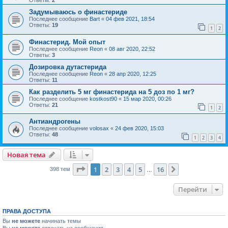
Задумываюсь о финастериде
Последнее сообщение
Bart
«
04 фев 2021, 18:54
Ответы:
19
1
2
Финастерид. Мой опыт
Последнее сообщение
Reon
«
08 авг 2020, 22:52
Ответы:
3
Дозировка дутастерида
Последнее сообщение
Reon
«
28 апр 2020, 12:25
Ответы:
11
Как разделить 5 мг финастерида на 5 доз по 1 мг?
Последнее сообщение
kostkost90
«
15 мар 2020, 00:26
Ответы:
21
1
2
Антиандрогены
Последнее сообщение
volosax
«
24 фев 2020, 15:03
Ответы:
48
1
2
3
4
Новая тема
Страница
1
из
16
1
2
3
4
5
16
След.
398 тем
…
Перейти
ПРАВА ДОСТУПА
Вы
не можете
начинать темы
Вы
не можете
отвечать на сообщения