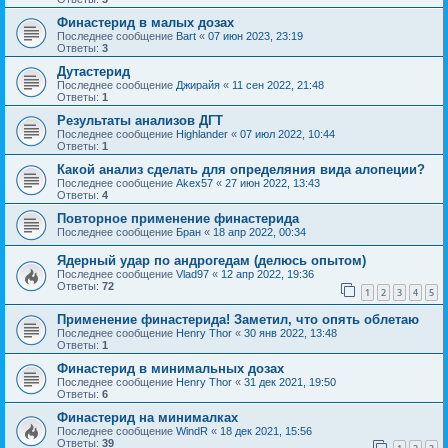
Финастерид в малых дозах
Последнее сообщение
Bart
«
07 июн 2023, 23:19
Ответы:
3
Дутастерид
Последнее сообщение
Джирайя
«
11 сен 2022, 21:48
Ответы:
1
Результаты анализов ДГТ
Последнее сообщение
Highlander
«
07 июл 2022, 10:44
Ответы:
1
Какой анализ сделать для определяния вида алопеции?
Последнее сообщение
Akex57
«
27 июн 2022, 13:43
Ответы:
4
Повторное применение финастерида
Последнее сообщение
Бран
«
18 апр 2022, 00:34
Ядерный удар по андрогедам (делюсь опытом)
Последнее сообщение
Vlad97
«
12 апр 2022, 19:36
Ответы:
72
1
2
3
4
5
Применение финастерида! Заметил, что опять облетаю
Последнее сообщение
Henry Thor
«
30 янв 2022, 13:48
Ответы:
1
Финастерид в минимальных дозах
Последнее сообщение
Henry Thor
«
31 дек 2021, 19:50
Ответы:
6
Финастерид на минималках
Последнее сообщение
WindR
«
18 дек 2021, 15:56
Ответы:
39