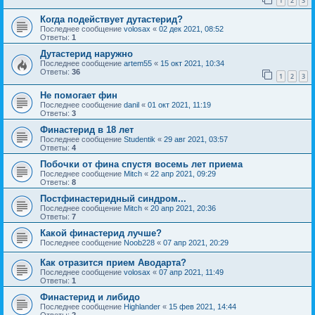
1
2
3
Когда подействует дутастерид?
Последнее сообщение
volosax
«
02 дек 2021, 08:52
Ответы:
1
Дутастерид наружно
Последнее сообщение
artem55
«
15 окт 2021, 10:34
Ответы:
36
1
2
3
Не помогает фин
Последнее сообщение
danil
«
01 окт 2021, 11:19
Ответы:
3
Финастерид в 18 лет
Последнее сообщение
Studentik
«
29 авг 2021, 03:57
Ответы:
4
Побочки от фина спустя восемь лет приема
Последнее сообщение
Mitch
«
22 апр 2021, 09:29
Ответы:
8
Постфинастеридный синдром...
Последнее сообщение
Mitch
«
20 апр 2021, 20:36
Ответы:
7
Какой финастерид лучше?
Последнее сообщение
Noob228
«
07 апр 2021, 20:29
Как отразится прием Аводарта?
Последнее сообщение
volosax
«
07 апр 2021, 11:49
Ответы:
1
Финастерид и либидо
Последнее сообщение
Highlander
«
15 фев 2021, 14:44
Ответы:
2