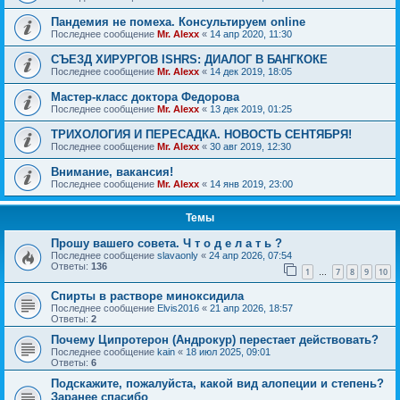
Пандемия не помеха. Консультируем online
Последнее сообщение
Mr. Alexx
«
14 апр 2020, 11:30
СЪЕЗД ХИРУРГОВ ISHRS: ДИАЛОГ В БАНГКОКЕ
Последнее сообщение
Mr. Alexx
«
14 дек 2019, 18:05
Мастер-класс доктора Федорова
Последнее сообщение
Mr. Alexx
«
13 дек 2019, 01:25
ТРИХОЛОГИЯ И ПЕРЕСАДКА. НОВОСТЬ СЕНТЯБРЯ!
Последнее сообщение
Mr. Alexx
«
30 авг 2019, 12:30
Внимание, вакансия!
Последнее сообщение
Mr. Alexx
«
14 янв 2019, 23:00
Темы
Прошу вашего совета. Ч т о д е л а т ь ?
Последнее сообщение
slavaonly
«
24 апр 2026, 07:54
Ответы:
136
1
7
8
9
10
…
Спирты в растворе миноксидила
Последнее сообщение
Elvis2016
«
21 апр 2026, 18:57
Ответы:
2
Почему Ципротерон (Андрокур) перестает действовать?
Последнее сообщение
kain
«
18 июл 2025, 09:01
Ответы:
6
Подскажите, пожалуйста, какой вид алопеции и степень?
Заранее спасибо