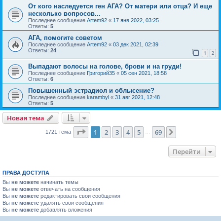
От кого наследуется ген АГА? От матери или отца? И еще
несколько вопросов...
Последнее сообщение
Artem92
«
17 янв 2022, 03:25
Ответы:
5
АГА, помогите советом
Последнее сообщение
Artem92
«
03 дек 2021, 02:39
Ответы:
24
1
2
Выпадают волосы на голове, брови и на груди!
Последнее сообщение
Григорий35
«
05 сен 2021, 18:58
Ответы:
6
Повышенный эстрадиол и облысение?
Последнее сообщение
karambyl
«
31 авг 2021, 12:48
Ответы:
5
Новая тема
Страница
1
из
69
1
2
3
4
5
69
След.
1721 тема
…
Перейти
ПРАВА ДОСТУПА
Вы
не можете
начинать темы
Вы
не можете
отвечать на сообщения
Вы
не можете
редактировать свои сообщения
Вы
не можете
удалять свои сообщения
Вы
не можете
добавлять вложения