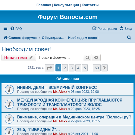
Главная
|
Консультации
|
Контакты
Форум Волосы.com
FAQ
Регистрация
Вход
П
Список форумов
Обсуждаем...
Необходим совет!
о
Необходим совет!
и
Поиск
Расширенный пои
Новая тема
с
к
Страница
1
из
69
1
2
3
4
5
69
След.
1721 тема
…
Объявления
ИНДИЯ, ДЕЛИ – ВСЕМИРНЫЙ КОНГРЕСС
Последнее сообщение
Mr. Alexx
«
06 ноя 2023, 19:00
МЕЖДУНАРОДНАЯ КОНФЕРЕНЦИЯ: ПРИГЛАШАЮТСЯ
ТРИХОЛОГИ И ТРАНСПЛАНТОЛОГИ ВОЛОС
Последнее сообщение
Mr. Alexx
«
22 фев 2023, 15:25
Внимание, операции в Медицинском центре "Волосы.ру"!
Последнее сообщение
Mr. Alexx
«
22 фев 2023, 15:15
29-й, "ГИБРИДНЫЙ"…
Последнее сообщение
Mr. Alexx
«
28 окт 2021, 11:00