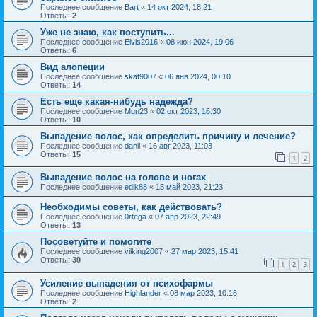
Последнее сообщение
Bart
«
14 окт 2024, 18:21
Ответы:
2
Уже не знаю, как поступить...
Последнее сообщение
Elvis2016
«
08 июн 2024, 19:06
Ответы:
6
Вид алопеции
Последнее сообщение
skat9007
«
06 янв 2024, 00:10
Ответы:
14
Есть еще какая-нибудь надежда?
Последнее сообщение
Mun23
«
02 окт 2023, 16:30
Ответы:
10
Выпадение волос, как определить причину и лечение?
Последнее сообщение
danil
«
16 авг 2023, 11:03
Ответы:
15
1
2
Выпадение волос на голове и ногах
Последнее сообщение
edik88
«
15 май 2023, 21:23
Необходимы советы, как действовать?
Последнее сообщение
0rtega
«
07 апр 2023, 22:49
Ответы:
13
Посоветуйте и помогите
Последнее сообщение
vilking2007
«
27 мар 2023, 15:41
Ответы:
30
1
2
3
Усиление выпадения от психофармы
Последнее сообщение
Highlander
«
08 мар 2023, 10:16
Ответы:
2