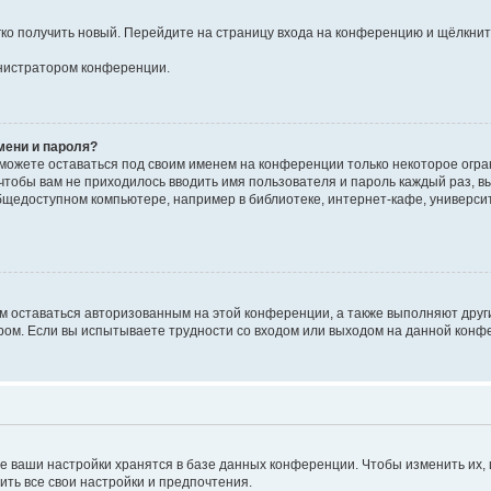
егко получить новый. Перейдите на страницу входа на конференцию и щёлкни
инистратором конференции.
мени и пароля?
сможете оставаться под своим именем на конференции только некоторое огран
 чтобы вам не приходилось вводить имя пользователя и пароль каждый раз, 
щедоступном компьютере, например в библиотеке, интернет-кафе, университе
ам оставаться авторизованным на этой конференции, а также выполняют друг
ом. Если вы испытываете трудности со входом или выходом на данной конфе
е ваши настройки хранятся в базе данных конференции. Чтобы изменить их,
ить все свои настройки и предпочтения.