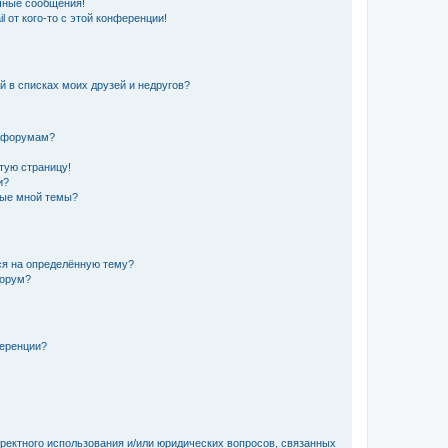
чные сообщения!
 от кого-то с этой конференции!
й в списках моих друзей и недругов?
и форумам?
стую страницу!
и?
ные мной темы?
ься на определённую тему?
форум?
ференции?
рректного использования и/или юридических вопросов, связанных