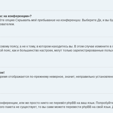
час на конференции»?
дёте опцию
Скрывать моё пребывание на конференции
. Выберите
Да
, и вы 
зователем.
вому поясу, а не к тому, в котором находитесь вы. В этом случае измените в 
овой пояс, как и большинство настроек, могут только зарегистрированные пол
ое!
о время отображается по-прежнему неверное, значит, неправильно установле
онференции, или же просто никто не перевёл phpBB на ваш язык. Попробуйт
вого пакета не существует, то вы сами можете перевести phpBB на свой язы