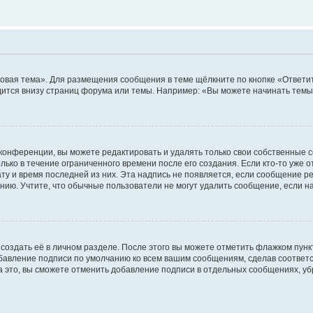
овая тема». Для размещения сообщения в теме щёлкните по кнопке «Ответит
ится внизу страниц форума или темы. Например: «Вы можете начинать темы»
конференции, вы можете редактировать и удалять только свои собственные 
ько в течение ограниченного времени после его создания. Если кто-то уже 
дату и время последней из них. Эта надпись не появляется, если сообщение 
ию. Учтите, что обычные пользователи не могут удалить сообщение, если на 
создать её в личном разделе. После этого вы можете отметить флажком пун
обавление подписи по умолчанию ко всем вашим сообщениям, сделав соотве
а это, вы сможете отменить добавление подписи в отдельных сообщениях, у