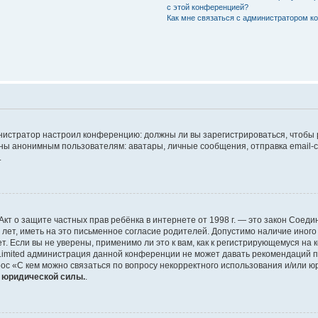
с этой конференцией?
Как мне связаться с администратором 
дминистратор настроил конференцию: должны ли вы зарегистрироваться, чтобы
 анонимным пользователям: аватары, личные сообщения, отправка email-сооб
.
 или Акт о защите частных прав ребёнка в интернете от 1998 г. — это закон Со
т, иметь на это письменное согласие родителей. Допустимо наличие иного
 Если вы не уверены, применимо ли это к вам, как к регистрирующемуся на 
Limited администрация данной конференции не может давать рекомендаций 
ос «С кем можно связаться по вопросу некорректного использования и/или ю
т юридической силы.
.