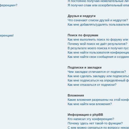
Я постоянно получаю нежелательные ли
нференции»?
Я получил спам или оскорбительный email
Друзья и недруги
Что означают списки друзей и недругов?
Как мне добавлять/удалять пользователе
Поиск по форумам
ференцию!
Как мне выполнить поиск по форуму ил
Почему мой поиск не даёт результатов?
В результате моего поиска я получил пу
Как мне найти пользователя конференци
Как мне найти свои сообщения и создан
Подписки и закладки
Чем закладки отличаются от подписок?
Как мне сделать закладку или подписат
Как мне подписаться на определённый 
Как мне отказаться от подписки?
Вложения
Какие вложения разрешены на этой кон
Как мне найти мои вложения?
Информация о phpBB
Кто написал эту конференцию?
Почему здесь нет такой-то функции?
С кем можно связаться по вопросу неко