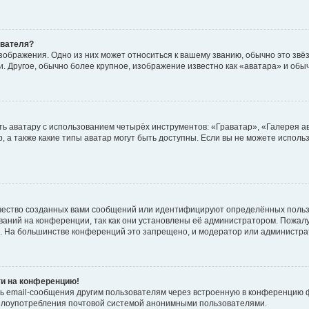
ователя?
зображения. Одно из них может относиться к вашему званию, обычно это звёзд
. Другое, обычно более крупное, изображение известно как «аватара» и обы
ь аватару с использованием четырёх инструментов: «Граватар», «Галерея а
, а также какие типы аватар могут быть доступны. Если вы не можете испол
чество созданных вами сообщений или идентифицируют определённых польз
аний на конференции, так как они установлены её администратором. Пожал
е. На большинстве конференций это запрещено, и модератор или администра
ти на конференцию!
ь email-сообщения другим пользователям через встроенную в конференцию ф
ь злоупотребления почтовой системой анонимными пользователями.