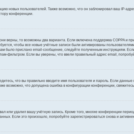
ию новых пользователей. Также возможно, что он заблокировал ваш IP-адре
атору конференции.
они верны, то возможны два варианта. Если включена поддержка COPPA и при 
уется, чтобы все новые учётные записи были активированы пользователями
ам было прислано email-сообщение, следуйте полученным инструкциям. Если
пам-фильтром. Если вы уверены, что ввели правильный адрес email, попробу
едитесь, что вы правильно вводите имя пользователя и пароль. Если данные
Также возможно, что допущена ошибка в конфигурации конференции, свяжитес
вал или удалил вашу учётную запись. Кроме того, многие конференции перио
ных. Если это произошло, попробуйте зарегистрироваться снова и активнее 