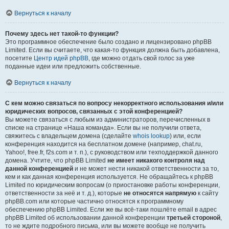
Вернуться к началу
Почему здесь нет такой-то функции?
Это программное обеспечение было создано и лицензировано phpBB
Limited. Если вы считаете, что какая-то функция должна быть добавлена,
посетите
Центр идей phpBB
, где можно отдать свой голос за уже
поданные идеи или предложить собственные.
Вернуться к началу
С кем можно связаться по вопросу некорректного использования и/или
юридических вопросов, связанных с этой конференцией?
Вы можете связаться с любым из администраторов, перечисленных в
списке на странице «Наша команда». Если вы не получили ответа,
свяжитесь с владельцем домена (сделайте
whois lookup
) или, если
конференция находится на бесплатном домене (например, chat.ru,
Yahoo!, free.fr, f2s.com и т. п.), с руководством или техподдержкой данного
домена. Учтите, что phpBB Limited
не имеет никакого контроля над
данной конференцией
и не может нести никакой ответственности за то,
кем и как данная конференция используется. Не обращайтесь к phpBB
Limited по юридическим вопросам (о приостановке работы конференции,
ответственности за неё и т. д.), которые
не относятся напрямую
к сайту
phpBB.com или которые частично относятся к программному
обеспечению phpBB Limited. Если же вы всё-таки пошлёте email в адрес
phpBB Limited об использовании данной конференции
третьей стороной
,
то не ждите подробного письма, или вы можете вообще не получить