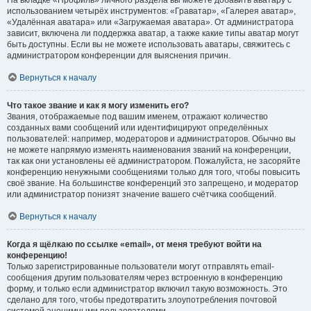
На вкладке «Профиль» личного раздела вы можете добавить аватару с
использованием четырёх инструментов: «Граватар», «Галерея аватар»,
«Удалённая аватара» или «Загружаемая аватара». От администратора
зависит, включена ли поддержка аватар, а также какие типы аватар могут
быть доступны. Если вы не можете использовать аватары, свяжитесь с
администратором конференции для выяснения причин.
Вернуться к началу
Что такое звание и как я могу изменить его?
Звания, отображаемые под вашим именем, отражают количество
созданных вами сообщений или идентифицируют определённых
пользователей: например, модераторов и администраторов. Обычно вы
не можете напрямую изменять наименования званий на конференции,
так как они установлены её администратором. Пожалуйста, не засоряйте
конференцию ненужными сообщениями только для того, чтобы повысить
своё звание. На большинстве конференций это запрещено, и модератор
или администратор понизят значение вашего счётчика сообщений.
Вернуться к началу
Когда я щёлкаю по ссылке «email», от меня требуют войти на
конференцию!
Только зарегистрированные пользователи могут отправлять email-
сообщения другим пользователям через встроенную в конференцию
форму, и только если администратор включил такую возможность. Это
сделано для того, чтобы предотвратить злоупотребления почтовой