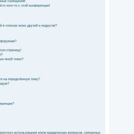
чные сообщения!
 от кого-то с этой конференции!
й в списках моих друзей и недругов?
и форумам?
стую страницу!
и?
ные мной темы?
ься на определённую тему?
форум?
ференции?
рректного использования и/или юридических вопросов, связанных