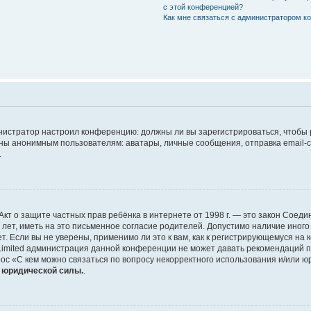
с этой конференцией?
Как мне связаться с администратором 
дминистратор настроил конференцию: должны ли вы зарегистрироваться, чтобы
 анонимным пользователям: аватары, личные сообщения, отправка email-сооб
.
 или Акт о защите частных прав ребёнка в интернете от 1998 г. — это закон Со
т, иметь на это письменное согласие родителей. Допустимо наличие иного
 Если вы не уверены, применимо ли это к вам, как к регистрирующемуся на 
Limited администрация данной конференции не может давать рекомендаций 
ос «С кем можно связаться по вопросу некорректного использования и/или ю
т юридической силы.
.