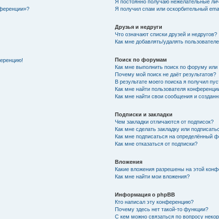
Я постоянно получаю нежелательные ли
нференции»?
Я получил спам или оскорбительный email
Друзья и недруги
Что означают списки друзей и недругов?
Как мне добавлять/удалять пользователе
Поиск по форумам
ференцию!
Как мне выполнить поиск по форуму ил
Почему мой поиск не даёт результатов?
В результате моего поиска я получил пу
Как мне найти пользователя конференци
Как мне найти свои сообщения и создан
Подписки и закладки
Чем закладки отличаются от подписок?
Как мне сделать закладку или подписат
Как мне подписаться на определённый 
Как мне отказаться от подписки?
Вложения
Какие вложения разрешены на этой кон
Как мне найти мои вложения?
Информация о phpBB
Кто написал эту конференцию?
Почему здесь нет такой-то функции?
С кем можно связаться по вопросу неко