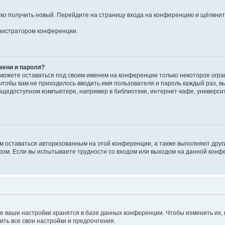
егко получить новый. Перейдите на страницу входа на конференцию и щёлкни
инистратором конференции.
мени и пароля?
сможете оставаться под своим именем на конференции только некоторое огран
 чтобы вам не приходилось вводить имя пользователя и пароль каждый раз, 
щедоступном компьютере, например в библиотеке, интернет-кафе, университе
ам оставаться авторизованным на этой конференции, а также выполняют друг
ом. Если вы испытываете трудности со входом или выходом на данной конфе
е ваши настройки хранятся в базе данных конференции. Чтобы изменить их,
ить все свои настройки и предпочтения.