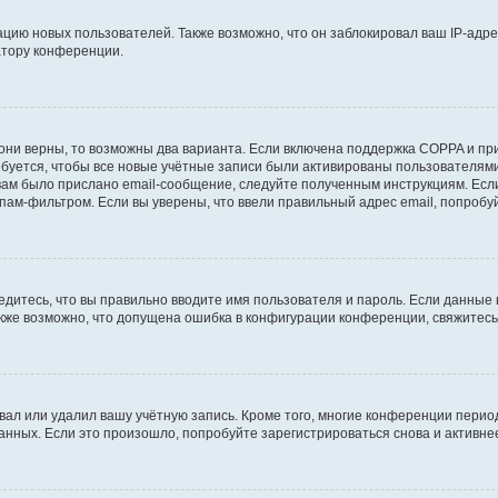
ию новых пользователей. Также возможно, что он заблокировал ваш IP-адре
атору конференции.
они верны, то возможны два варианта. Если включена поддержка COPPA и при 
уется, чтобы все новые учётные записи были активированы пользователями
ам было прислано email-сообщение, следуйте полученным инструкциям. Если
пам-фильтром. Если вы уверены, что ввели правильный адрес email, попробу
едитесь, что вы правильно вводите имя пользователя и пароль. Если данные
Также возможно, что допущена ошибка в конфигурации конференции, свяжитес
вал или удалил вашу учётную запись. Кроме того, многие конференции перио
ных. Если это произошло, попробуйте зарегистрироваться снова и активнее 