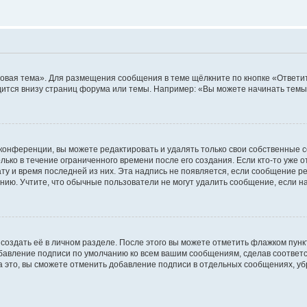
овая тема». Для размещения сообщения в теме щёлкните по кнопке «Ответит
ится внизу страниц форума или темы. Например: «Вы можете начинать темы»
конференции, вы можете редактировать и удалять только свои собственные 
ько в течение ограниченного времени после его создания. Если кто-то уже 
дату и время последней из них. Эта надпись не появляется, если сообщение 
ию. Учтите, что обычные пользователи не могут удалить сообщение, если на 
создать её в личном разделе. После этого вы можете отметить флажком пун
обавление подписи по умолчанию ко всем вашим сообщениям, сделав соотве
а это, вы сможете отменить добавление подписи в отдельных сообщениях, у