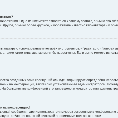
ователя?
зображения. Одно из них может относиться к вашему званию, обычно это звёзд
. Другое, обычно более крупное, изображение известно как «аватара» и обы
ь аватару с использованием четырёх инструментов: «Граватар», «Галерея а
, а также какие типы аватар могут быть доступны. Если вы не можете испол
чество созданных вами сообщений или идентифицируют определённых польз
аний на конференции, так как они установлены её администратором. Пожал
е. На большинстве конференций это запрещено, и модератор или администра
ти на конференцию!
ь email-сообщения другим пользователям через встроенную в конференцию ф
ь злоупотребления почтовой системой анонимными пользователями.