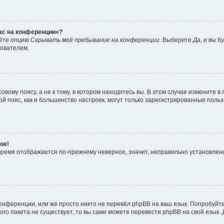
час на конференции»?
дёте опцию
Скрывать моё пребывание на конференции
. Выберите
Да
, и вы 
зователем.
вому поясу, а не к тому, в котором находитесь вы. В этом случае измените в 
овой пояс, как и большинство настроек, могут только зарегистрированные пол
ое!
о время отображается по-прежнему неверное, значит, неправильно установле
онференции, или же просто никто не перевёл phpBB на ваш язык. Попробуйт
вого пакета не существует, то вы сами можете перевести phpBB на свой язы