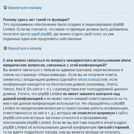
Вернуться к началу
Почему здесь нет такой-то функции?
Это программное обеспечение было создано и лицензировано phpBB
Limited. Если вы считаете, что какая-то функция должна быть добавлена,
посетите
Центр идей phpBB
, где можно отдать свой голос за уже
поданные идеи или предложить собственные.
Вернуться к началу
С кем можно связаться по вопросу некорректного использования и/или
юридических вопросов, связанных с этой конференцией?
Вы можете связаться с любым из администраторов, перечисленных в
списке на странице «Наша команда». Если вы не получили ответа,
свяжитесь с владельцем домена (сделайте
whois lookup
) или, если
конференция находится на бесплатном домене (например, chat.ru,
Yahoo!, free.fr, f2s.com и т. п.), с руководством или техподдержкой данного
домена. Учтите, что phpBB Limited
не имеет никакого контроля над
данной конференцией
и не может нести никакой ответственности за то,
кем и как данная конференция используется. Не обращайтесь к phpBB
Limited по юридическим вопросам (о приостановке работы конференции,
ответственности за неё и т. д.), которые
не относятся напрямую
к сайту
phpBB.com или которые частично относятся к программному
обеспечению phpBB Limited. Если же вы всё-таки пошлёте email в адрес
phpBB Limited об использовании данной конференции
третьей стороной
,
то не ждите подробного письма, или вы можете вообще не получить