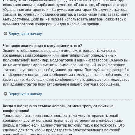
На вкладке «Профиль» личного раздела вы можете добавить аватару с
использованием четырёх инструментов: «Граватар», «Галерея аватар»,
«Удалённая аватара» или «Загружаемая аватара». От администратора
зависит, включена ли поддержка аватар, а также какие типы аватар могут
быть доступны. Если вы не можете использовать аватары, свяжитесь с
администратором конференции для выяснения причин.
Вернуться к началу
Что такое звание и как я могу изменить его?
Звания, отображаемые под вашим именем, отражают количество
созданных вами сообщений или идентифицируют определённых
пользователей: например, модераторов и администраторов. Обычно вы
не можете напрямую изменять наименования званий на конференции,
так как они установлены её администратором. Пожалуйста, не засоряйте
конференцию ненужными сообщениями только для того, чтобы повысить
своё звание. На большинстве конференций это запрещено, и модератор
или администратор понизят значение вашего счётчика сообщений.
Вернуться к началу
Когда я щёлкаю по ссылке «email», от меня требуют войти на
конференцию!
Только зарегистрированные пользователи могут отправлять email-
сообщения другим пользователям через встроенную в конференцию
форму, и только если администратор включил такую возможность. Это
сделано для того, чтобы предотвратить злоупотребления почтовой