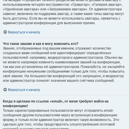
На вкладке «Профиль» личного раздела вы можете добавить аватару с
использованием четырёх инструментов: «Граватар», «Галерея аватар»,
«Удалённая аватара» или «Загружаемая аватара». От администратора
зависит, включена ли поддержка аватар, а также какие типы аватар могут
быть доступны. Если вы не можете использовать аватары, свяжитесь с
администратором конференции для выяснения причин.
Вернуться к началу
Что такое звание и как я могу изменить его?
Звания, отображаемые под вашим именем, отражают количество
созданных вами сообщений или идентифицируют определённых
пользователей: например, модераторов и администраторов. Обычно вы
не можете напрямую изменять наименования званий на конференции,
так как они установлены её администратором. Пожалуйста, не засоряйте
конференцию ненужными сообщениями только для того, чтобы повысить
своё звание. На большинстве конференций это запрещено, и модератор
или администратор понизят значение вашего счётчика сообщений.
Вернуться к началу
Когда я щёлкаю по ссылке «email», от меня требуют войти на
конференцию!
Только зарегистрированные пользователи могут отправлять email-
сообщения другим пользователям через встроенную в конференцию
форму, и только если администратор включил такую возможность. Это
сделано для того, чтобы предотвратить злоупотребления почтовой