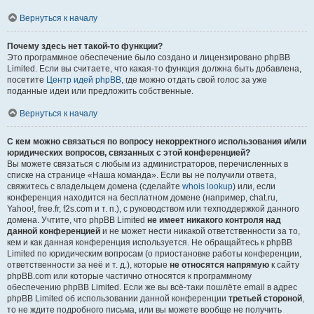
Вернуться к началу
Почему здесь нет такой-то функции?
Это программное обеспечение было создано и лицензировано phpBB
Limited. Если вы считаете, что какая-то функция должна быть добавлена,
посетите
Центр идей phpBB
, где можно отдать свой голос за уже
поданные идеи или предложить собственные.
Вернуться к началу
С кем можно связаться по вопросу некорректного использования и/или
юридических вопросов, связанных с этой конференцией?
Вы можете связаться с любым из администраторов, перечисленных в
списке на странице «Наша команда». Если вы не получили ответа,
свяжитесь с владельцем домена (сделайте
whois lookup
) или, если
конференция находится на бесплатном домене (например, chat.ru,
Yahoo!, free.fr, f2s.com и т. п.), с руководством или техподдержкой данного
домена. Учтите, что phpBB Limited
не имеет никакого контроля над
данной конференцией
и не может нести никакой ответственности за то,
кем и как данная конференция используется. Не обращайтесь к phpBB
Limited по юридическим вопросам (о приостановке работы конференции,
ответственности за неё и т. д.), которые
не относятся напрямую
к сайту
phpBB.com или которые частично относятся к программному
обеспечению phpBB Limited. Если же вы всё-таки пошлёте email в адрес
phpBB Limited об использовании данной конференции
третьей стороной
,
то не ждите подробного письма, или вы можете вообще не получить