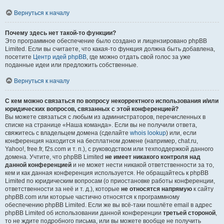
Вернуться к началу
Почему здесь нет такой-то функции?
Это программное обеспечение было создано и лицензировано phpBB
Limited. Если вы считаете, что какая-то функция должна быть добавлена,
посетите
Центр идей phpBB
, где можно отдать свой голос за уже
поданные идеи или предложить собственные.
Вернуться к началу
С кем можно связаться по вопросу некорректного использования и/или
юридических вопросов, связанных с этой конференцией?
Вы можете связаться с любым из администраторов, перечисленных в
списке на странице «Наша команда». Если вы не получили ответа,
свяжитесь с владельцем домена (сделайте
whois lookup
) или, если
конференция находится на бесплатном домене (например, chat.ru,
Yahoo!, free.fr, f2s.com и т. п.), с руководством или техподдержкой данного
домена. Учтите, что phpBB Limited
не имеет никакого контроля над
данной конференцией
и не может нести никакой ответственности за то,
кем и как данная конференция используется. Не обращайтесь к phpBB
Limited по юридическим вопросам (о приостановке работы конференции,
ответственности за неё и т. д.), которые
не относятся напрямую
к сайту
phpBB.com или которые частично относятся к программному
обеспечению phpBB Limited. Если же вы всё-таки пошлёте email в адрес
phpBB Limited об использовании данной конференции
третьей стороной
,
то не ждите подробного письма, или вы можете вообще не получить