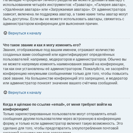
На вкладке «Профиль» личного раздела вы можете добавить аватару с
использованием четырёх инструментов: «Граватар», «Галерея аватар»,
«Удалённая аватара» или «Загружаемая аватара». От администратора
зависит, включена ли поддержка аватар, а также какие типы аватар могут
быть доступны. Если вы не можете использовать аватары, свяжитесь с
администратором конференции для выяснения причин.
Вернуться к началу
Что такое звание и как я могу изменить его?
Звания, отображаемые под вашим именем, отражают количество
созданных вами сообщений или идентифицируют определённых
пользователей: например, модераторов и администраторов. Обычно вы
не можете напрямую изменять наименования званий на конференции,
так как они установлены её администратором. Пожалуйста, не засоряйте
конференцию ненужными сообщениями только для того, чтобы повысить
своё звание. На большинстве конференций это запрещено, и модератор
или администратор понизят значение вашего счётчика сообщений.
Вернуться к началу
Когда я щёлкаю по ссылке «email», от меня требуют войти на
конференцию!
Только зарегистрированные пользователи могут отправлять email-
сообщения другим пользователям через встроенную в конференцию
форму, и только если администратор включил такую возможность. Это
сделано для того, чтобы предотвратить злоупотребления почтовой