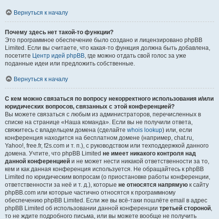
Вернуться к началу
Почему здесь нет такой-то функции?
Это программное обеспечение было создано и лицензировано phpBB
Limited. Если вы считаете, что какая-то функция должна быть добавлена,
посетите
Центр идей phpBB
, где можно отдать свой голос за уже
поданные идеи или предложить собственные.
Вернуться к началу
С кем можно связаться по вопросу некорректного использования и/или
юридических вопросов, связанных с этой конференцией?
Вы можете связаться с любым из администраторов, перечисленных в
списке на странице «Наша команда». Если вы не получили ответа,
свяжитесь с владельцем домена (сделайте
whois lookup
) или, если
конференция находится на бесплатном домене (например, chat.ru,
Yahoo!, free.fr, f2s.com и т. п.), с руководством или техподдержкой данного
домена. Учтите, что phpBB Limited
не имеет никакого контроля над
данной конференцией
и не может нести никакой ответственности за то,
кем и как данная конференция используется. Не обращайтесь к phpBB
Limited по юридическим вопросам (о приостановке работы конференции,
ответственности за неё и т. д.), которые
не относятся напрямую
к сайту
phpBB.com или которые частично относятся к программному
обеспечению phpBB Limited. Если же вы всё-таки пошлёте email в адрес
phpBB Limited об использовании данной конференции
третьей стороной
,
то не ждите подробного письма, или вы можете вообще не получить