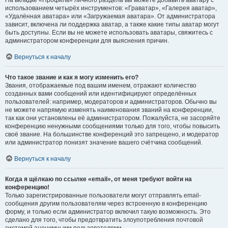
На вкладке «Профиль» личного раздела вы можете добавить аватару с
использованием четырёх инструментов: «Граватар», «Галерея аватар»,
«Удалённая аватара» или «Загружаемая аватара». От администратора
зависит, включена ли поддержка аватар, а также какие типы аватар могут
быть доступны. Если вы не можете использовать аватары, свяжитесь с
администратором конференции для выяснения причин.
Вернуться к началу
Что такое звание и как я могу изменить его?
Звания, отображаемые под вашим именем, отражают количество
созданных вами сообщений или идентифицируют определённых
пользователей: например, модераторов и администраторов. Обычно вы
не можете напрямую изменять наименования званий на конференции,
так как они установлены её администратором. Пожалуйста, не засоряйте
конференцию ненужными сообщениями только для того, чтобы повысить
своё звание. На большинстве конференций это запрещено, и модератор
или администратор понизят значение вашего счётчика сообщений.
Вернуться к началу
Когда я щёлкаю по ссылке «email», от меня требуют войти на
конференцию!
Только зарегистрированные пользователи могут отправлять email-
сообщения другим пользователям через встроенную в конференцию
форму, и только если администратор включил такую возможность. Это
сделано для того, чтобы предотвратить злоупотребления почтовой